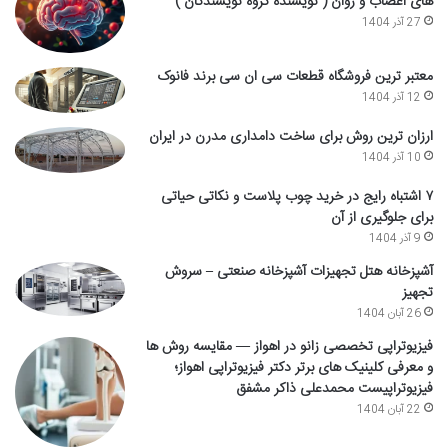
های اعصاب و روان ( نویسنده گروه نویسندگان )
27 آذر 1404
معتبر ترین فروشگاه قطعات سی ان سی برند فانوک
12 آذر 1404
ارزان ترین روش برای ساخت دامداری مدرن در ایران
10 آذر 1404
۷ اشتباه رایج در خرید چوب پلاست و نکاتی حیاتی
برای جلوگیری از آن
9 آذر 1404
آشپزخانه هتل تجهیزات آشپزخانه صنعتی – سروش
تجهیز
26 آبان 1404
فیزیوتراپی تخصصی زانو در اهواز — مقایسه روش ها
و معرفی کلینیک های برتر دکتر فیزیوتراپی اهواز؛
فیزیوتراپیست محمدعلی ذاکر مشفق
22 آبان 1404