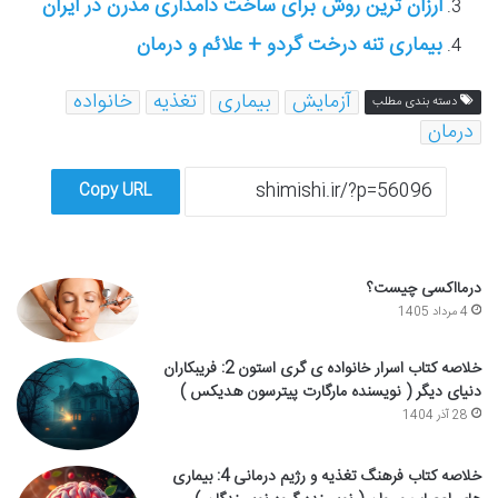
ارزان ترین روش برای ساخت دامداری مدرن در ایران
بیماری تنه درخت گردو + علائم و درمان
آزمایش
بیماری
تغذیه
خانواده
دسته بندی مطلب
درمان
Copy URL
درمااکسی چیست؟
4 مرداد 1405
خلاصه کتاب اسرار خانواده ی گری استون 2: فریبکاران
دنیای دیگر ( نویسنده مارگارت پیترسون هدیکس )
28 آذر 1404
خلاصه کتاب فرهنگ تغذیه و رژیم درمانی 4: بیماری