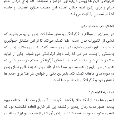
اکرم(ص) قرن ها پيش درباره اين موضوع فرمودند: طلا براي مردان امتم
حرام و براي زنان امتم حلال است؛ اين مطلب ميزان اهميت و فايده
احکام اسلامي را ثابت مي کند.
کاهش تب و دمای بدن
در بسیاری از مواقع با گرگرفتگی و سایر مشکلات بدن روبرو می‌شوید که
ناشی از تغییرات بدن است. طلا کمک می‌کند تا از این مشکل جلوگیری
کنید و به طور طبیعی دمای بدن‌تان را حفظ کنید. به عنوان مثال، زنانی که
یائسگی را پشت سر می گذارند، دچار گرگرفتگی می شوند. یکی از فواید
طلا در خانم های یائسه کمک به کاهش گرگرفتگی است. در خانم هایی که
هنوز در سن باروری هستند نیز استفاده از طلا میتواند به تنظیم دمای بدن
در دوره های ماهانه کمک کند. بنابراین یکی از خواص فلز طلا برای خانم ها
کاهش درد و گرگرفتگی یا تنظیم دما است.
کمک به التیام درد
انسان ها بعد از آنکه طلا را کشف کردند از آن برای مصارف مختلف بهره
بردند. هنوز مدت زمان زیادی از کشف این فلز خارق العاده نگذشته بود که
انسان متوجه خواص شفادهنده و ارزش آن شد. از همین رو ارزش طلا در