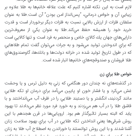
لازم است به اين نكته اشاره كنيم كه علت علاقه خانم‌ها به طلا علاوه بر
زيبايي آن و خواص درماني، “پس‌انداز امن بودن” آن است.طلا به عنوان
سلطان فلزات از ارزش بالايي نسبت به فلزات ديگر برخوردار است و قدرت
خريد خود را هميشه حفظ مي‌كند.طلا به عنوان يكي از معروف‌ترين
دارايي‌هاي جهان يك كالاي خاص و منحصر به فرد است و تنها كالايي است
كه براي اندوختن توليد مي‌شود و به جرات مي‌توان گفت تمام طلا‌هايي
كه در طول تاريخ توليد شده در خزانه دولت‌ها و بانك‌ها، گاوصندوق‌هاي
طلا فروشان و صندوقچه‌هاي خانم‌ها انبار شده است.
خواص طلا براي زن
در گذشته‌هاي نه چندان دور هنگامي که زني به دليل ترس و يا وحشت
غش مي‌کرد و يا فشار خون او پايين مي‌آمد براي درمان او تکه طلايي
مانند گردنبند، انگشتر و يا دستبند طلايي را در ظرف آب مي‌انداختند و با
قاشق طلا را در آب هم مي‌زدند و به خورد فرد مورد نظر مي‌دادند تا بهبود
يابد که البته بسيار تاثيرگذار هم بود. اروپايي‌ها در قرن هجدهم با اين
روش شرقي‌ها يعني انداختن تکه طلايي در آب براي بهبود سلامت زنان
آشنا شدند و با اين روش توانستند با خوراندن به اصطلاح آب طلا به زنان