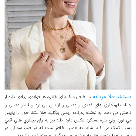
دستبند طلا مردانه
: در طرفي ديگر براي خانوم ها فوايدي زيادي دارد از
جمله نابهنجاري هاي غددي و عصبي را از بين مي برد و فشار عصبي را
کاهش مي دهد. به نوشته روزنامه روسي وزگلياد طلا فشار خون را پايين
مي آورد ولي نقره عملکرد عکس دارد. طلا نيز به رفع بيماري هاي قلبي
بسيار کمک مي کند. شايد به همين خاطر است که در طب سوزني در
بعضي نقاط بدن از فلز طلا و در بعضي ديگر نقره استفاده مي کردند.