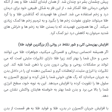
پیش چشمان بشر دو چندان شد. از همان ابتدای کشف طلا و بعد از آنکه
خواص درمانی طلا آشکار شد ، از این فلز به شکل طبیعی خود برای درمان
درد و زخم استفاده می شد. انسان ها فهمیدند که گذاشتن طلا و یا گرد
طلا میتواند جلوی عفونت زخم ها را بگیرد و به ترمیم زخم ها کمک زیادی
میکند. آن ها همچنین فهمیدند که با بستن طلا به زخم ها و خراش های
شدید میتوان به کاهش درد نیز کمک کرد.
افزایش بهزیستی کلی و شور نشاط در روانی (از بزرگترین فواید طلا)
اگر همیشه احساس بیحالی و افسردگی میکنید، جواهرات طلا می توانند
حس و حال شما را بهتر کنند زیرا طلا دارای تاثیرات مثبتی است که می
تواند بر مشکلات روحی و روانی درون بدن یا ذهن شما غلبه کند. این
تاثیرات یا انرژی مثبت، ارتعاشات گرم و تسکین دهنده ای را در داخل بدن
به جریان میاندازد که رگ های خونی شما را شل کرده و توزیع اکسیژن به
سلول ها را تقویت کرده یا افزایش میدهد. این به نوبه خود، سطح انرژی
شما را بالا می برد و بدن شما بهتر به خواسته هایتان واکنش نشان می
دهد.
با افزایش جریان اکسیژن در بدن، طلا و فواید طلا به هر قسمت از بدن