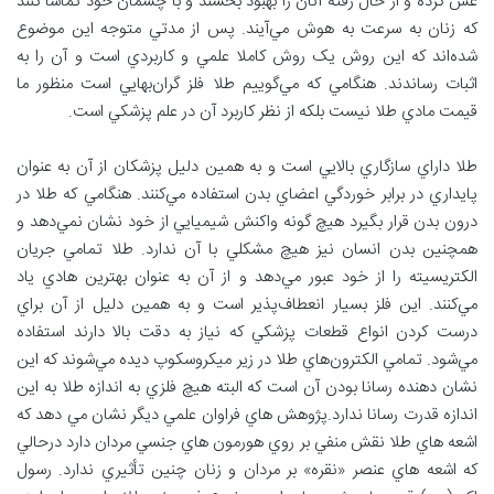
غش کرده و از حال رفته آنان را بهبود بخشند و با چشمان خود تماشا کنند
که زنان به سرعت به هوش مي‌آيند. پس از مدتي متوجه اين موضوع
شده‌اند که اين روش يک روش کاملا علمي و کاربردي است و آن را به
اثبات رساندند. هنگامي که مي‌گوييم طلا فلز گران‌بهايي است منظور ما
قيمت مادي طلا نيست بلکه از نظر کاربرد آن در علم پزشکي است.
طلا داراي سازگاري بالايي است و به همين دليل پزشکان از آن به عنوان
پايداري در برابر خوردگي اعضاي بدن استفاده مي‌کنند. هنگامي که طلا در
درون بدن قرار بگيرد هيچ گونه واکنش شيميايي از خود نشان نمي‌دهد و
همچنين بدن انسان نيز هيچ مشکلي با آن ندارد. طلا تمامي جريان
الکتريسيته را از خود عبور مي‌دهد و از آن به عنوان بهترين هادي ياد
مي‌کنند. اين فلز بسيار انعطاف‌پذير است و به همين دليل از آن براي
درست کردن انواع قطعات پزشکي که نياز به دقت بالا دارند استفاده
مي‌شود. تمامي الکترون‌هاي طلا در زير ميکروسکوپ ديده مي‌شوند که اين
نشان دهنده رسانا بودن آن است که البته هيچ فلزي به اندازه طلا به اين
اندازه قدرت رسانا ندارد.پژوهش هاي فراوان علمي ديگر نشان مي دهد که
اشعه هاي طلا نقش منفي بر روي هورمون هاي جنسي مردان دارد درحالي
که اشعه هاي عنصر «نقره» بر مردان و زنان چنين تأثيري ندارد. رسول