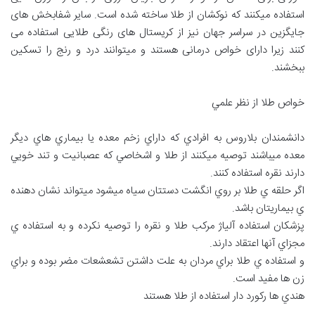
استفاده میکنند که نوکشان از طلا ساخته شده است. سایر شفابخش های
جایگزین در سراسر جهان نیز از کریستال های رنگی طلایی استفاده می
کنند زیرا دارای خواص درمانی هستند و میتوانند درد و رنج را تسکین
ببخشند.
خواص طلا از نظر علمي
دانشمندان بلاروس به افرادي که داراي زخم معده يا بيماري هاي ديگر
معده ميباشند توصيه ميکنند از طلا و اشخاصي که عصبانيت و تند خويي
دارند نقره استفاده کنند.
اگر حلقه ي طلا بر روي انگشت دستتان سياه ميشود ميتواند نشان دهنده
ي بيماريتان باشد.
پزشکان استفاده آلياژ مرکب طلا و نقره را توصيه نکرده و به استفاده ي
مجزاي آنها اعتقاد دارند.
و استفاده ي طلا براي مردان به علت داشتن تشعشعات مضر بوده و براي
زن ها مفيد است.
هندي ها رکورد دار استفاده از طلا هستند