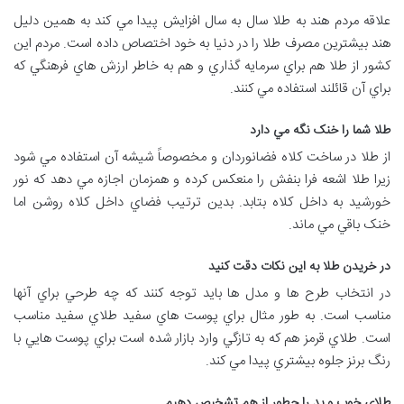
علاقه مردم هند به طلا سال به سال افزايش پيدا مي کند به همين دليل
هند بيشترين مصرف طلا را در دنيا به خود اختصاص داده است. مردم اين
کشور از طلا هم براي سرمايه گذاري و هم به خاطر ارزش هاي فرهنگي که
براي آن قائلند استفاده مي کنند.
طلا شما را خنک نگه مي دارد
از طلا در ساخت کلاه فضانوردان و مخصوصاً شيشه آن استفاده مي شود
زيرا طلا اشعه فرا بنفش را منعکس کرده و همزمان اجازه مي دهد که نور
خورشيد به داخل کلاه بتابد. بدين ترتيب فضاي داخل کلاه روشن اما
خنک باقي مي ماند.
در خريدن طلا به اين نکات دقت کنيد
در انتخاب طرح ها و مدل ها بايد توجه کنند که چه طرحي براي آنها
مناسب است. به طور مثال براي پوست هاي سفيد طلاي سفيد مناسب
است. طلاي قرمز هم که به تازگي وارد بازار شده است براي پوست هايي با
رنگ برنز جلوه بيشتري پيدا مي کند.
طلاي خوب و بد را چطور از هم تشخيص دهيم