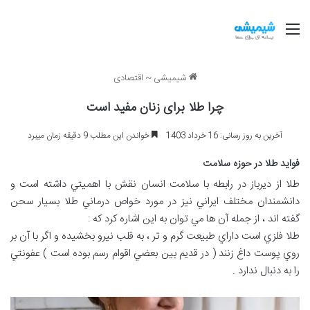
منو
شیمیشی
~
اقتصادی
چرا طلا برای زنان مفید است
آخرین به روز رسانی: 16 خرداد 1403
خواندن این مطلب 9 دقیقه زمان میبرد
فوايد طلا در حوزه سلامت
طلا از ديرباز در رابطه با سلامت انسان نقش با اهميتي داشته است و
دانشمندان مختلف ايراني نيز در مورد خواص درماني طلا بسيار سحن
گفته اند ، از جمله آن ها مي توان به اين اشاره کرد که :
طلا فلزي است داراي طبيعت گرم و تر ، به قلب نيرو بخشيده و اگر با آن بر
روي پوست داغ زنند ( در قديم بين بعضي اقوام رسم بوده است ) عفونتي
را به دنبال ندارد .