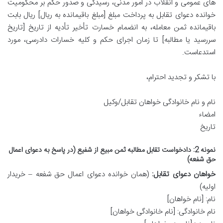
های عمومی و انقلاب در امور مدنی، رسیدگی و صدور حکم بر محکومیت
خوانده دعوای تقابل به پرداخت مبلغ [مبلغ باقیمانده به ریال] ریال بابت
باقیمانده ثمن معامله، به انضمام خسارت تأخیر تأدیه از تاریخ [تاریخ
سررسید یا مطالبه] تا زمان اجرای حکم و کلیه خسارات دادرسی، مورد
استدعاست.
با تشکر و تجدید احترام،
نام و نام خانوادگی خواهان تقابل/وکیل
امضاء
تاریخ
نمونه 2: دادخواست تقابل مطالبه ثمن مبیع از شفیع (در پاسخ به دعوای اعمال
حق شفعه)
خواهان دعوای تقابل:
(همان خوانده دعوای اعمال حق شفعه – خریدار
اولیه)
نام: [نام خواهان]
نام خانوادگی: [نام خانوادگی خواهان]