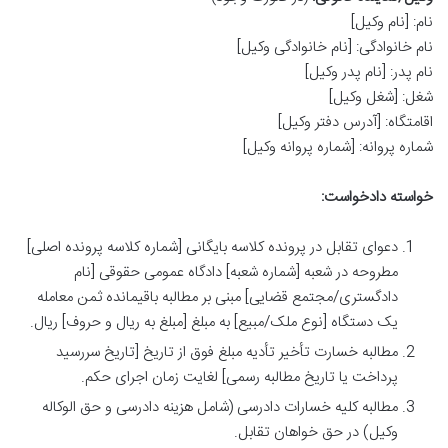
نام: [نام وکیل]
نام خانوادگی: [نام خانوادگی وکیل]
نام پدر: [نام پدر وکیل]
شغل: [شغل وکیل]
اقامتگاه: [آدرس دفتر وکیل]
شماره پروانه: [شماره پروانه وکیل]
خواسته دادخواست:
دعوای تقابل در پرونده کلاسه بایگانی [شماره کلاسه پرونده اصلی]
مطروحه در شعبه [شماره شعبه] دادگاه عمومی حقوقی [نام
دادگستری/مجتمع قضایی] مبنی بر مطالبه باقیمانده ثمن معامله
یک دستگاه [نوع ملک/مبیع] به مبلغ [مبلغ به ریال و حروف] ریال.
مطالبه خسارت تأخیر تأدیه مبلغ فوق از تاریخ [تاریخ سررسید
پرداخت یا تاریخ مطالبه رسمی] لغایت زمان اجرای حکم.
مطالبه کلیه خسارات دادرسی (شامل هزینه دادرسی و حق الوکاله
وکیل) در حق خواهان تقابل.