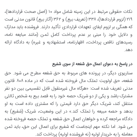
نکات حقوقی مرتبط در این زمینه شامل مواد ۱۰ (اصل صحت قراردادها)،
۲۱۹ (لزوم قراردادها)، ۳۳۸ (تعریف بیع) و ۳۶۲ (آثار بیع) قانون مدنی است
که همگی بر لزوم ایفای تعهدات قراردادی تأکید دارند. فروشنده باید مدارک
و دلایل خود را مبنی بر عدم پرداخت کامل ثمن (مانند مبایعه نامه،
رسیدهای ناقص پرداخت، اظهارنامه، استشهادیه و غیره) به دادگاه ارائه
دهد.
در پاسخ به دعوای اعمال حق شفعه از سوی شفیع
سناریوی دیگر، در پرونده های مربوط به حق شفعه مطرح می شود. حق
شفعه، حق اولویت تملک مال فروخته شده است که در ماده ۸۰۸ قانون
مدنی تعریف شده است: «هرگاه مال غیرمنقول قابل تقسیمی بین دو نفر
مشترک باشد و یکی از دو شریک حصه خود را به قصد بیع به شخص ثالثی
منتقل کند، شریک دیگر حق دارد قیمتی را که مشتری داده است به او
بدهد و حصه مبیعه را تملک کند.» در این وضعیت، شریک (شفیع) به
دادگاه مراجعه کرده و خواهان اعمال حق شفعه و تملک حصه فروخته شده
می شود. اما نکته مهم اینجاست که شفیع برای اعمال این حق، باید ثمن
معامله را به خریدار اولیه (نه فروشنده اولیه) پرداخت کند.