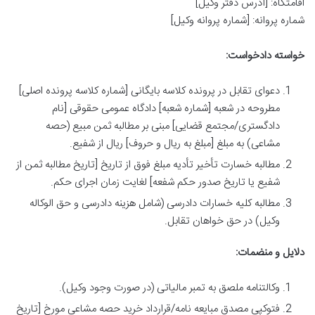
اقامتگاه: [آدرس دفتر وکیل]
شماره پروانه: [شماره پروانه وکیل]
خواسته دادخواست:
دعوای تقابل در پرونده کلاسه بایگانی [شماره کلاسه پرونده اصلی]
مطروحه در شعبه [شماره شعبه] دادگاه عمومی حقوقی [نام
دادگستری/مجتمع قضایی] مبنی بر مطالبه ثمن مبیع (حصه
مشاعی) به مبلغ [مبلغ به ریال و حروف] ریال از شفیع.
مطالبه خسارت تأخیر تأدیه مبلغ فوق از تاریخ [تاریخ مطالبه ثمن از
شفیع یا تاریخ صدور حکم شفعه] لغایت زمان اجرای حکم.
مطالبه کلیه خسارات دادرسی (شامل هزینه دادرسی و حق الوکاله
وکیل) در حق خواهان تقابل.
دلایل و منضمات:
وکالتنامه ملصق به تمبر مالیاتی (در صورت وجود وکیل).
فتوکپی مصدق مبایعه نامه/قرارداد خرید حصه مشاعی مورخ [تاریخ