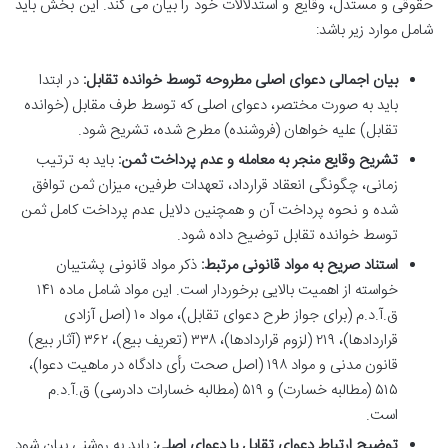
حقوقی و مستدل، وقایع و استدلالات خود را بیان می کند. این بخش باید
شامل موارد زیر باشد:
بیان اجمالی دعوای اصلی مطروحه توسط خوانده تقابل:
در ابتدا
باید به صورت مختصر، دعوای اصلی که توسط طرف مقابل (خوانده
تقابل) علیه خواهان (فروشنده) مطرح شده، تشریح شود.
تشریح وقایع منجر به معامله و عدم پرداخت ثمن:
باید به ترتیب
زمانی، چگونگی انعقاد قرارداد، تعهدات طرفین، میزان ثمن توافق
شده و نحوه پرداخت آن و همچنین دلایل عدم پرداخت کامل ثمن
توسط خوانده تقابل توضیح داده شود.
استناد صریح به مواد قانونی مرتبط:
ذکر مواد قانونی پشتیبان
خواسته از اهمیت بالایی برخوردار است. این مواد شامل ماده ۱۴۱
ق.آ.د.م (برای جواز طرح دعوای تقابل)، مواد ۱۰ (اصل آزادی
قراردادها)، ۲۱۹ (لزوم قراردادها)، ۳۳۸ (تعریف بیع)، ۳۶۲ (آثار بیع)
قانون مدنی و مواد ۱۹۸ (اصل صحت رأی دادگاه در ماهیت دعوا)،
۵۱۵ (مطالبه خسارت) و ۵۱۹ (مطالبه خسارات دادرسی) ق.آ.د.م
است.
توضیح ارتباط دعوای تقابل با دعوای اصلی:
باید به روشنی بیان شود