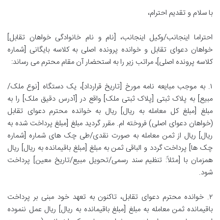
با سلام و تقدیم احترام،
احتراما اینجانب/وکیل اینجانب، [نام و نام خانوادگی خواهان تقابل]
خواهان دعوای تقابل و خوانده پرونده اصلی به کلاسه بایگانی [شماره
کلاسه پرونده اصلی]، مراتب زیر را به استحضار آن مقام محترم می رساند:
۱. به موجب مبایعه نامه مورخ [تاریخ قرارداد]، یک دستگاه [نوع ملک/
مبیع] به پلاک ثبتی [پلاک ثبتی ملک] واقع در [آدرس دقیق ملک] را به
مبلغ [مبلغ کل معامله به ریال] ریال به خوانده محترم دعوای تقابل
(خواهان دعوای اصلی) فروخته ام. مقرر گردید مبلغ [مبلغ پرداخت شده به
ریال] ریال از ثمن معامله به صورت نقدی/طی چک های شماره [شماره
چک ها] پرداخت گردد و الباقی ثمن به مبلغ [مبلغ باقیمانده به ریال] ریال
همزمان با [مثلاً: تنظیم سند رسمی/تحویل مبیع/تاریخ معین] پرداخت
شود.
۲. خوانده محترم دعوای تقابل، تاکنون به تعهد خود مبنی بر پرداخت
باقیمانده ثمن معامله به مبلغ [مبلغ باقیمانده به ریال] ریال عمل ننموده