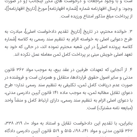
است و با وجود مراجعات و درخواست های مکرر اینجانب (و در صورت
وجود: و ارسال اظهارنامه شماره [شماره اظهارنامه] مورخ [تاریخ اظهارنامه])،
از پرداخت مبلغ مذکور امتناع ورزیده است.
۳. خوانده محترم، در تاریخ [تاریخ تقدیم دادخواست اصلی]، مبادرت به
طرح دعوایی اصلی به خواسته الزام به تنظیم سند رسمی به کلاسه [شماره
کلاسه پرونده اصلی] در این شعبه محترم نموده اند، در حالی که خود به
تعهد اصلی خویش مبنی بر پرداخت کامل ثمن معامله عمل نکرده اند.
۴. از آنجایی که تعهدات طرفین در عقد بیع، به موجب مواد ۳۶۲ قانون
مدنی و سایر اصول حقوق قراردادها، متقابل و همزمان است و فروشنده در
صورت عدم دریافت کامل ثمن، تکلیفی به تنظیم سند رسمی ندارد؛ طرح
دعوای تقابل مطالبه ثمن، به موجب ماده ۱۴۱ قانون آیین دادرسی مدنی،
با دعوای اصلی الزام به تنظیم سند رسمی، دارای ارتباط کامل و منشأ واحد
(مبایعه نامه مشترک) است.
بنابراین، با تقدیم این دادخواست تقابل و استناد به مواد ۱۰، ۲۱۹، ۳۳۸،
۳۶۲ قانون مدنی و مواد ۱۴۱، ۱۹۸، ۵۱۵ و ۵۱۹ قانون آیین دادرسی دادگاه