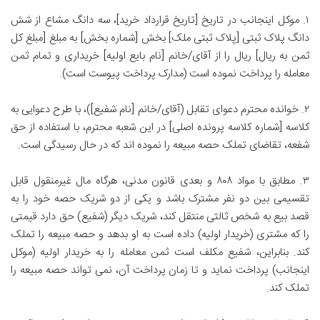
۱. موکل اینجانب در تاریخ [تاریخ قرارداد خرید]، سه دانگ مشاع از شش
دانگ پلاک ثبتی [پلاک ثبتی ملک] بخش [شماره بخش] به مبلغ [مبلغ کل
ثمن به ریال] ریال را از آقای/خانم [نام بایع اولیه] خریداری و تمام ثمن
معامله را پرداخت نموده است (مدارک پرداخت پیوست است).
۲. خوانده محترم دعوای تقابل (آقای/خانم [نام شفیع])، با طرح دعوایی به
کلاسه [شماره کلاسه پرونده اصلی] در این شعبه محترم، با استفاده از حق
شفعه، تقاضای تملک حصه مبیعه را نموده اند که در حال رسیدگی است.
۳. مطابق با مواد ۸۰۸ و بعدی قانون مدنی، هرگاه مال غیرمنقول قابل
تقسیمی بین دو نفر مشترک باشد و یکی از دو شریک حصه خود را به
قصد بیع به شخص ثالثی منتقل کند، شریک دیگر (شفیع) حق دارد قیمتی
را که مشتری (خریدار اولیه) داده است به او بدهد و حصه مبیعه را تملک
کند. بنابراین، شفیع مکلف است ثمن معامله را به خریدار اولیه (موکل
اینجانب) پرداخت نماید و تا زمان پرداخت آن، نمی تواند حصه مبیعه را
تملک کند.