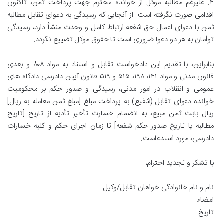
۴. علیرغم مطالبه موکل از خوانده محترم جهت پرداخت ثمن، تاکنون
اقدامی صورت نگرفته است. از آنجایی که رسیدگی به دعوای تقابل مطالبه
ثمن با دعوای اعمال حق شفعه ارتباط کامل و وحدت منشأ دارد، رسیدگی
توأمان به هر دو دعوا ضروری است تا حقوق موکل تضییع نگردد.
بنابراین، با تقدیم این دادخواست تقابل و استناد به مواد ۸۰۸ و بعدی
قانون مدنی و مواد ۱۴۱، ۱۹۸، ۵۱۵ و ۵۱۹ قانون آیین دادرسی دادگاه های
عمومی و انقلاب در امور مدنی، رسیدگی و صدور حکم بر محکومیت
خوانده دعوای تقابل (شفیع) به پرداخت مبلغ [مبلغ ثمن معامله به ریال]
ریال بابت ثمن مبیع، به انضمام خسارت تأخیر تأدیه از تاریخ [تاریخ
مطالبه یا تاریخ صدور حکم شفعه] تا زمان اجرای حکم و کلیه خسارات
دادرسی، مورد استدعاست.
با تشکر و تجدید احترام،
نام و نام خانوادگی خواهان تقابل/وکیل
امضاء
تاریخ