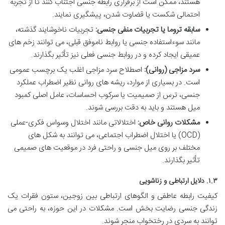
هستند، ممکن است از برقراری رابطه جنسی اجتناب کنند تا از تجربه
احتمالی شکست یا قضاوت شدن، پیشگیری نمایند.
سابقه تروما یا تجربیات منفی جنسی:
تجربیات ناخوشایند گذشته،
مانند سوءاستفاده جنسی یا روابط ناموفق قبلی، می توانند زخم های
عمیقی ایجاد کرده و در روابط جنسی فعلی نیز تأثیر بگذارند.
سرد مزاجی (روانی):
اصطلاح سرد مزاجی اغلب یک برچسب عمومی
است. در بسیاری از موارد، ریشه های روانی نظیر اضطراب عملکرد
جنسی، ترس از صمیمیت یا سرکوب احساسات، عامل اصلی کمبود
میل هستند و باید به دقت بررسی شوند.
مشکلات روانی خاص:
اختلالاتی مانند اختلال وسواس فکری-عملی
(OCD) یا اختلال اضطراب اجتماعی، می توانند به شکل های
مختلف بر روی میل جنسی و راحتی فرد در موقعیت های صمیمی
تأثیر بگذارند.
۱.۳. دلایل ارتباطی و زناشویی
کیفیت رابطه عاطفی و الگوهای ارتباطی بین زوجین، ستون فقرات یک
زندگی جنسی رضایت بخش است. مشکلات در این حوزه، به راحتی می
توانند به سردی در رختخواب منجر شوند.