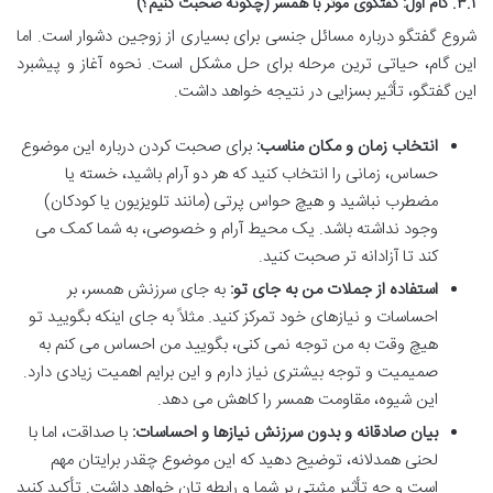
۳.۱. گام اول: گفتگوی موثر با همسر (چگونه صحبت کنیم؟)
شروع گفتگو درباره مسائل جنسی برای بسیاری از زوجین دشوار است. اما
این گام، حیاتی ترین مرحله برای حل مشکل است. نحوه آغاز و پیشبرد
این گفتگو، تأثیر بسزایی در نتیجه خواهد داشت.
انتخاب زمان و مکان مناسب:
برای صحبت کردن درباره این موضوع
حساس، زمانی را انتخاب کنید که هر دو آرام باشید، خسته یا
مضطرب نباشید و هیچ حواس پرتی (مانند تلویزیون یا کودکان)
وجود نداشته باشد. یک محیط آرام و خصوصی، به شما کمک می
کند تا آزادانه تر صحبت کنید.
استفاده از جملات من به جای تو:
به جای سرزنش همسر، بر
احساسات و نیازهای خود تمرکز کنید. مثلاً به جای اینکه بگویید تو
هیچ وقت به من توجه نمی کنی، بگویید من احساس می کنم به
صمیمیت و توجه بیشتری نیاز دارم و این برایم اهمیت زیادی دارد.
این شیوه، مقاومت همسر را کاهش می دهد.
بیان صادقانه و بدون سرزنش نیازها و احساسات:
با صداقت، اما با
لحنی همدلانه، توضیح دهید که این موضوع چقدر برایتان مهم
است و چه تأثیر مثبتی بر شما و رابطه تان خواهد داشت. تأکید کنید