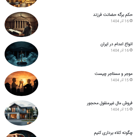
حکم برگه حضانت فرزند
16 آذر 1404
انواع اعدام در ایران
16 آذر 1404
موجر و مستاجر چیست
15 آذر 1404
فروش مال غیرمنقول محجور
15 آذر 1404
چگونه کلاه برداری کنیم