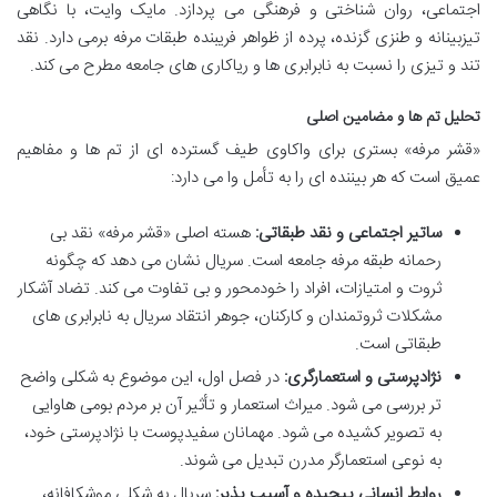
اجتماعی، روان شناختی و فرهنگی می پردازد. مایک وایت، با نگاهی
تیزبینانه و طنزی گزنده، پرده از ظواهر فریبنده طبقات مرفه برمی دارد. نقد
تند و تیزی را نسبت به نابرابری ها و ریاکاری های جامعه مطرح می کند.
تحلیل تم ها و مضامین اصلی
«قشر مرفه» بستری برای واکاوی طیف گسترده ای از تم ها و مفاهیم
عمیق است که هر بیننده ای را به تأمل وا می دارد:
ساتیر اجتماعی و نقد طبقاتی:
هسته اصلی «قشر مرفه» نقد بی
رحمانه طبقه مرفه جامعه است. سریال نشان می دهد که چگونه
ثروت و امتیازات، افراد را خودمحور و بی تفاوت می کند. تضاد آشکار
مشکلات ثروتمندان و کارکنان، جوهر انتقاد سریال به نابرابری های
طبقاتی است.
نژادپرستی و استعمارگری:
در فصل اول، این موضوع به شکلی واضح
تر بررسی می شود. میراث استعمار و تأثیر آن بر مردم بومی هاوایی
به تصویر کشیده می شود. مهمانان سفیدپوست با نژادپرستی خود،
به نوعی استعمارگر مدرن تبدیل می شوند.
روابط انسانی پیچیده و آسیب پذیر:
سریال به شکلی موشکافانه،