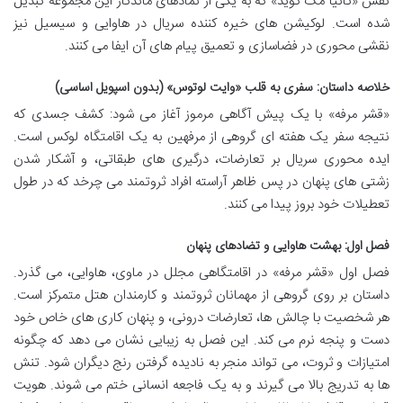
نقش «تانیا مک کوید» که به یکی از نمادهای ماندگار این مجموعه تبدیل
شده است. لوکیشن های خیره کننده سریال در هاوایی و سیسیل نیز
نقشی محوری در فضاسازی و تعمیق پیام های آن ایفا می کنند.
خلاصه داستان: سفری به قلب «وایت لوتوس» (بدون اسپویل اساسی)
«قشر مرفه» با یک پیش آگاهی مرموز آغاز می شود: کشف جسدی که
نتیجه سفر یک هفته ای گروهی از مرفهین به یک اقامتگاه لوکس است.
ایده محوری سریال بر تعارضات، درگیری های طبقاتی، و آشکار شدن
زشتی های پنهان در پس ظاهر آراسته افراد ثروتمند می چرخد که در طول
تعطیلات خود بروز پیدا می کنند.
فصل اول: بهشت هاوایی و تضادهای پنهان
فصل اول «قشر مرفه» در اقامتگاهی مجلل در ماوی، هاوایی، می گذرد.
داستان بر روی گروهی از مهمانان ثروتمند و کارمندان هتل متمرکز است.
هر شخصیت با چالش ها، تعارضات درونی، و پنهان کاری های خاص خود
دست و پنجه نرم می کند. این فصل به زیبایی نشان می دهد که چگونه
امتیازات و ثروت، می تواند منجر به نادیده گرفتن رنج دیگران شود. تنش
ها به تدریج بالا می گیرند و به یک فاجعه انسانی ختم می شوند. هویت