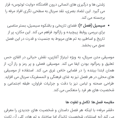
زشتی ها و درگیری های انسانی درون اقامتگاه «وایت لوتوس» قرار
می گیرد. این تضاد بصری، نقد سریال به سطحی نگری افراد مرفه را
برجسته می کند.
سیسیل (فصل ۲):
فضای تاریخی و باشکوه سیسیل، بستر مناسبی
برای بررسی روابط پیچیده و رازآلود فراهم می کند. این مکان، پر از
تاریخ و اساطیر، به تم های مربوط به جنسیت و قدرت در این فصل
عمق می بخشد.
موسیقی متن سریال، به ویژه تیتراژ آغازین، نقش حیاتی در القای حس
تعلیق و رمزآلود بودن ایفا می کند. موسیقی فصلی و پر رمز و راز آن، از
همان ابتدا بیننده را در فضایی خاص غرق می کند. استفاده از موسیقی
های محلی در هر فصل نیز به غنای فرهنگی و اتمسفریک سریال می افزاید.
طراحی صحنه و لباس نیز با دقت و جزئیات فراوان، طبقه اجتماعی و
شخصیت های هر فرد را منعکس می کند.
مقایسه فصل ها: تکامل و تفاوت ها
«قشر مرفه» با اینکه هر فصل داستان و شخصیت های جدیدی را معرفی
می کند (به استثنای شخصیت تانیا)، اما ساختار و تم های کلی آن ثابت