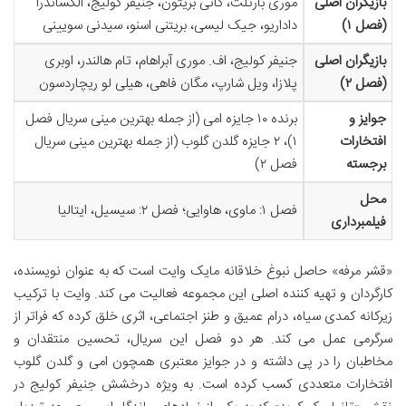
بازیگران اصلی
موری بارتلت، کانی بریتون، جنیفر کولیج، الکساندرا
(فصل ۱)
داداریو، جیک لیسی، بریتنی اسنو، سیدنی سویینی
بازیگران اصلی
جنیفر کولیج، اف. موری آبراهام، تام هالندر، اوبری
(فصل ۲)
پلازا، ویل شارپ، مگان فاهی، هیلی لو ریچاردسون
جوایز و
برنده ۱۰ جایزه امی (از جمله بهترین مینی سریال فصل
افتخارات
۱)، ۲ جایزه گلدن گلوب (از جمله بهترین مینی سریال
برجسته
فصل ۲)
محل
فصل ۱: ماوی، هاوایی؛ فصل ۲: سیسیل، ایتالیا
فیلمبرداری
«قشر مرفه» حاصل نبوغ خلاقانه مایک وایت است که به عنوان نویسنده،
کارگردان و تهیه کننده اصلی این مجموعه فعالیت می کند. وایت با ترکیب
زیرکانه کمدی سیاه، درام عمیق و طنز اجتماعی، اثری خلق کرده که فراتر از
سرگرمی عمل می کند. هر دو فصل این سریال، تحسین منتقدان و
مخاطبان را در پی داشته و در جوایز معتبری همچون امی و گلدن گلوب
افتخارات متعددی کسب کرده است. به ویژه درخشش جنیفر کولیج در