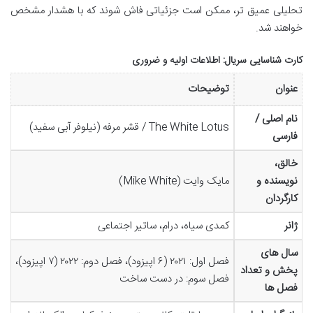
تحلیلی عمیق تر، ممکن است جزئیاتی فاش شوند که با هشدار مشخص
خواهند شد.
کارت شناسایی سریال: اطلاعات اولیه و ضروری
عنوان
توضیحات
نام اصلی /
The White Lotus / قشر مرفه (نیلوفر آبی سفید)
فارسی
خالق،
نویسنده و
مایک وایت (Mike White)
کارگردان
ژانر
کمدی سیاه، درام، ساتیر اجتماعی
سال های
فصل اول: ۲۰۲۱ (۶ اپیزود)، فصل دوم: ۲۰۲۲ (۷ اپیزود)،
پخش و تعداد
فصل سوم: در دست ساخت
فصل ها