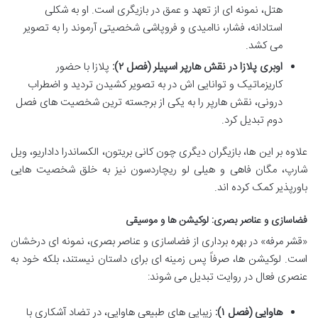
هتل، نمونه ای از تعهد و عمق در بازیگری است. او به شکلی
استادانه، فشار، ناامیدی و فروپاشی شخصیتی آرموند را به تصویر
می کشد.
اوبری پلازا در نقش هارپر اسپیلر (فصل ۲):
پلازا با حضور
کاریزماتیک و توانایی اش در به تصویر کشیدن تردید و اضطراب
درونی، نقش هارپر را به یکی از برجسته ترین شخصیت های فصل
دوم تبدیل کرد.
علاوه بر این ها، بازیگران دیگری چون کانی بریتون، الکساندرا داداریو، ویل
شارپ، مگان فاهی و هیلی لو ریچاردسون نیز به خلق شخصیت هایی
باورپذیر کمک کرده اند.
فضاسازی و عناصر بصری: لوکیشن ها و موسیقی
«قشر مرفه» در بهره برداری از فضاسازی و عناصر بصری، نمونه ای درخشان
است. لوکیشن ها، صرفاً پس زمینه ای برای داستان نیستند، بلکه خود به
عنصری فعال در روایت تبدیل می شوند:
هاوایی (فصل ۱):
زیبایی های طبیعی هاوایی، در تضاد آشکاری با