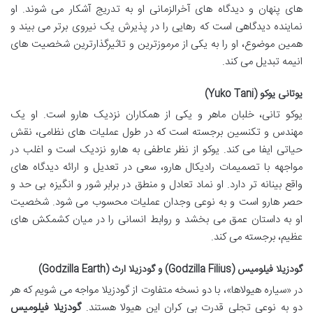
های پنهان و دیدگاه های آخرالزمانی او به تدریج آشکار می شوند. او
نماینده دیدگاهی است که رهایی را در پذیرش یک نیروی برتر می بیند و
همین موضوع، او را به یکی از مرموزترین و تاثیرگذارترین شخصیت های
انیمه تبدیل می کند.
یوتانی یوكو (Yuko Tani)
یوکو تانی، خلبان ماهر و یکی از همکاران نزدیک هارو است. او یک
مهندس و تکنسین برجسته است که در طول عملیات های نظامی، نقش
حیاتی ایفا می کند. یوکو از نظر عاطفی به هارو نزدیک است و اغلب در
مواجهه با تصمیمات رادیکال هارو، سعی در تعدیل و ارائه دیدگاه های
واقع بینانه تر دارد. او نماد تعادل و منطق در برابر شور و انگیزه بی حد و
حصر هارو است و به نوعی وجدان عملیات محسوب می شود. شخصیت
او به داستان عمق می بخشد و روابط انسانی را در میان کشمکش های
عظیم، برجسته می کند.
گودزیلا فیلومیس (Godzilla Filius) و گودزیلا ارث (Godzilla Earth)
در «سیاره هیولاها»، با دو نسخه متفاوت از گودزیلا مواجه می شویم که هر
دو به نوعی تجلی قدرت بی کران این هیولا هستند.
گودزیلا فیلومیس