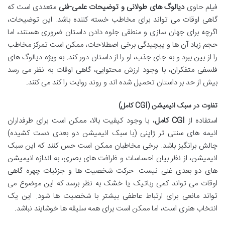
فیلم حاوی
دیالوگ های طولانی و توضیحات علمی-فنی
متعددی است که
گاهی اوقات می تواند برای مخاطب خسته کننده باشد. این توضیحات،
اگرچه برای جهان سازی و منطقی جلوه دادن داستان ضروری هستند، اما
حجم زیاد آن ها و پیچیدگی برخی اصطلاحات، ممکن است تمرکز مخاطب
را از بین ببرد و به جای جذب، او را از داستان دور کند. به ویژه دیالوگ های
فلسفی متفکران، با وجود ارزش محتوایی، گاهی اوقات به نظر می رسد
بیش از حد بر داستان تحمیل شده اند و روند روایت را کند می کنند.
تفاوت در سبک انیمیشن (CGI کامل)
استفاده از
CGI کامل
، با وجود کیفیت بالا، ممکن است برای طرفداران
انیمه های سنتی تر ژاپنی (با سبک انیمیشن دو بعدی دست کشیده)
چالش برانگیز باشد. برخی مخاطبان ممکن است حس کنند که این سبک
انیمیشن، از نظر بیان احساسات و ظرافت های بصری، به اندازه انیمیشن
های دو بعدی غنی نیست. حرکت شخصیت ها و جزئیات چهره گاهی
اوقات می تواند کمی رباتیک یا خشک به نظر برسد که این موضوع می
تواند مانعی برای ارتباط عاطفی بیشتر با شخصیت ها شود. این یک
انتخاب هنری است، اما ممکن است برای همه سلیقه ها خوشایند نباشد.