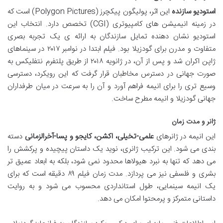
استودیو سازنده
این اثر، پولیگون پیکچرز (Polygon Pictures) است که
در زمینه انیمیشن های کامپیوتری (CGI) تخصص دارد. انتخاب این
استودیو نشان دهنده تمایل سازندگان به ارائه ی یک تجربه بصری
متفاوت و مدرن برای گودزیلا بود. فیلم ابتدا در نوامبر ۲۰۱۷ در سینماهای
ژاپن اکران شد و پس از آن، در ژانویه ۲۰۱۸ از طریق پلتفرم نتفلیکس به
صورت جهانی در دسترس مخاطبان قرار گرفت که این رویکرد، دسترسی
وسیع تری را برای انیمه فراهم آورد و آن را به سرعت در میان طرفداران
جهانی گودزیلا و انیمه مطرح ساخت.
ژانر و مدت زمان
این انیمه در ژانرهای
علمی-تخیلی، اکشن، کایجو و پسا-آخرالزمانی
دسته
بندی می شود. این ترکیب ژانری، نوید یک داستان پیچیده و پرکشش را
می دهد که تنها به نبرد هیولاها محدود نمی شود، بلکه به ابعاد عمیق تر
بشری و فلسفی نیز می پردازد. مدت زمان فیلم ۸۹ دقیقه است که برای
یک انیمه سینمایی، طول استانداردی محسوب می شود و به روایت
داستانی متمرکز و پرمحتوا امکان می دهد.