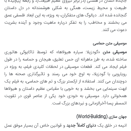
جایگاه انسان در هستی (در برابر نیروی عظیم طبیعت)، و رابطه پیچیده با
طبیعت و محیط زیست، همگی به شکلی هوشمندانه در دل داستان
گنجانده شده اند. دیالوگ های متفکران، به ویژه، به این ابعاد فلسفی عمق
می بخشند و مخاطب را به تفکر درباره ماهیت وجود و آینده بشریت
دعوت می کنند.
موسیقی متن حماسی
موسیقی متن
«گودزیلا: سیاره هیولاها» که توسط تاکایوکی هاتوری
ساخته شده، به طرز ماهرانه ای حس تعلیق، هیجان و حماسه را در طول
فیلم ایجاد می کند. قطعات موسیقی در لحظات کلیدی فیلم، به ویژه در
رویارویی با گودزیلا، به اوج خود می رسند و تاثیرگذاری صحنه ها را
دوچندان می کنند. استفاده از ارکستر بزرگ و تم های حماسی، به فیلم یک
ابهت سینمایی می بخشد و به خوبی با مقیاس عظیم داستان و هیولاها
همخوانی دارد. موسیقی به خودی خود یکی از عناصر قوی در تقویت
اتمسفر پسا-آخرالزمانی و نبردهای بزرگ است.
جهان سازی (World-Building)
انیمه در خلق یک
دنیای کاملاً جدید
و قوانین خاص آن بسیار موفق عمل