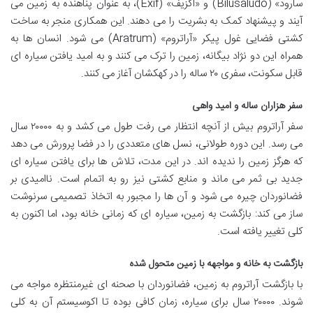
سارود» (Bilusaludo) و «اگزیف» (Exif)، به عنوان پناهنده به زمین می
آیند و پیشنهاد کمک به بشریت را می دهند. این همکاری منجر به ساخت
کشتی فضایی غول پیکر «آراتروم» (Aratrum) می شود. انسان ها به
همراه این دو نژاد بیگانه، زمین را ترک می کنند و به امید یافتن سیاره ای
قابل سکونت، سفری ۲۰ ساله را در کهکشان آغاز می کنند.
سفر هزاران ساله و امید واهی
سفر آراتروم بیش از آنچه انتظار می رفت طول می کشد و به ۲۰۰۰۰ سال
می رسد. این دوره طولانی، نسل های متعددی را در فضا پرورش می دهد
که هرگز زمین را ندیده اند. در این مدت، تلاش ها برای یافتن سیاره ای
جدید بی ثمر می ماند و منابع کشتی نیز رو به اتمام است. ناامیدی بر
فضانوردان چیره می شود و آن ها را مجبور به اتخاذ تصمیمی سرنوشت
ساز می کند: بازگشت به زمین، سیاره ای که زمانی خانه بود، اما اکنون به
کلی تغییر یافته است.
بازگشت به خانه و مواجهه با زمین متحول شده
با بازگشت آراتروم به زمین، فضانوردان با صحنه ای غیرمنتظره مواجه می
شوند. ۲۰۰۰۰ سال برای سیاره، زمان کافی بوده تا اکوسیستم آن به کلی