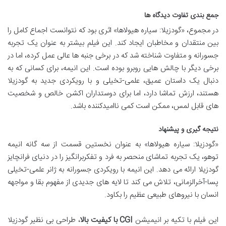
جمع بندی تفاوت دیدگاه ها
در مجموع، «گودزیلا: سیاره هیولاها» اثری بود که نتوانست اجماع کامل را
بین منتقدان و مخاطبان ایجاد کند. این فیلم بیشتر به عنوان یک تجربه
جسورانه و متفاوت شناخته شد که در برخی جنبه ها عالی عمل کرده، اما در
برخی دیگر با چالش هایی روبرو بوده است. این انیمه، برای کسانی که به
دنبال یک داستان عمیق، علمی-تخیلی و با رویکردی جدید به گودزیلا
هستند، ارزش تماشا دارد، اما برای دوستداران اکشن خالص و شخصیت
های قابل لمس، ممکن است کمی ناامیدکننده باشد.
نتیجه گیری و پیشنهاد
«گودزیلا: سیاره هیولاها» به عنوان نخستین قسمت از سه گانه انیمه
توهو، یک تجربه تماشای منحصر به فرد و تفکربرانگیز را در دنیای فرانچایز
گودزیلا ارائه می دهد. این انیمه با رویکردی جسورانه به ژانر علمی-تخیلی
پسا-آخرالزمانی، تلاش می کند تا لایه های جدیدی از مفهوم بقا و مواجهه
انسان با نیروهای طبیعی عظیم را بکاود.
این فیلم با تکیه بر انیمیشن
CGI با کیفیت بالا
، طراحی بی نظیر گودزیلا