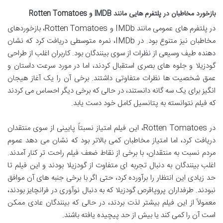
بازخورد مخاطبان در پلتفرم هایی مانند IMDB و Rotten Tomatoes
در پلتفرم های عمومی مانند IMDb و Rotten Tomatoes، بازخوردهای
مخاطبان نیز متنوع بود. در IMDb، نمره متوسطی دریافت کرد که نشان
دهنده طیف وسیعی از نظرات از سوی بینندگان بود. کاربران اغلب از طراحی
گودزیلا و جلوه های بصری استقبال کردند، اما در مورد سرعت داستان و
عمق شخصیت ها نظرات متفاوتی داشتند. برخی آن را یک آغاز هیجان
انگیز برای یک سه گانه دانستند، در حالی که برخی دیگر احساس می کردند
که فیلم نتوانسته به پتانسیل کامل خود دست یابد.
در Rotten Tomatoes، این فیلم امتیاز نسبتاً پایینی از سوی منتقدان
دریافت کرد، اما امتیاز مخاطبان کمی بالاتر بود که نشان می دهد عموم
مردم نسبت به منتقدان، با برخی از نقاط ضعف فیلم راحت تر کنار آمدند.
اغلب بینندگان به دنبال تجربه ای متفاوت از گودزیلا بودند و این فیلم تا
حد زیادی این انتظار را برآورده کرد، حتی اگر با برخی جنبه های آن موافق
نبودند. طرفداران پروپاقرص گودزیلا که به دنبال نوآوری در فرانچایز بودند،
معمولاً از این فیلم بیشتر لذت بردند، در حالی که بینندگان عادی ممکن
است آن را کمی کند یا بیش از حد پیچیده یافته باشند.