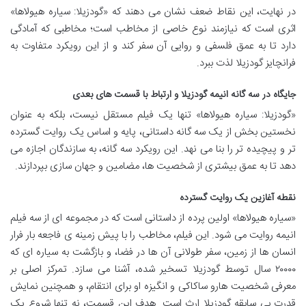
در نهایت، این نقاط ضعف نشان می دهند که «گودزیلا: سیاره هیولاها»
اثری است که نیازمند نوع خاصی از مخاطب است؛ مخاطبی که آمادگی
دارد تا به عمق فلسفی و روایی آن سفر کند و از این رویکرد متفاوت به
فرانچایز گودزیلا لذت ببرد.
جایگاه در سه گانه انیمه گودزیلا و ارتباط با قسمت های بعدی
«گودزیلا: سیاره هیولاها» تنها یک فیلم مستقل نیست، بلکه به عنوان
نخستین بخش از یک سه گانه داستانی، پایه و اساس یک روایت گسترده
تر و پیچیده تر را بنا می نهد. این رویکرد سه گانه، به سازندگان اجازه می
دهد تا به عمق بیشتری از شخصیت ها، مضامین و جهان سازی بپردازند.
نقطه آغازین یک روایت گسترده
«سیاره هیولاها» اولین پرده از داستانی است که در مجموعه ای از سه فیلم
انیمه روایت می شود. این فیلم، مخاطب را با پیش زمینه ی فاجعه بار فرار
انسان ها از زمین، سفر طولانی آن ها در فضا، و بازگشت به سیاره ای که
۲۰۰۰۰ سال توسط گودزیلا تسخیر شده، آشنا می سازد. تمرکز اصلی بر
معرفی شخصیت هارو ساکاکی و انگیزه او برای انتقام، و همچنین نمایش
قدرت بی سابقه گودزیلا ارث است. هدف این قسمت، نه تنها شروع یک