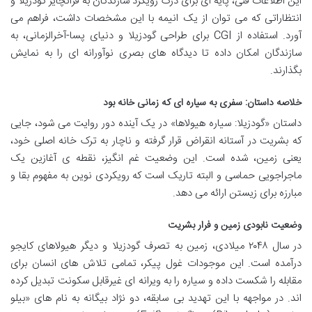
این اطلاعات فنی، پایه ای برای درک رویکرد سازندگان به فرانچایز گودزیلا و
انتظاراتی که می توان از یک انیمه با این مشخصات داشت، فراهم می
آورد. استفاده از CGI برای طراحی گودزیلا و دنیای پسا-آخرالزمانی، به
سازندگان امکان داده تا دیدگاه های بصری نوآورانه ای را به نمایش
بگذارند.
خلاصه داستان: سفری به سیاره ای که زمانی خانه بود
داستان «گودزیلا: سیاره هیولاها» در یک آینده دور روایت می شود، جایی
که بشریت در آستانه انقراض قرار گرفته و ناچار به ترک خانه اصلی خود،
یعنی زمین، شده است. این وضعیت غم انگیز، نقطه ی آغازین یک
ماجراجویی حماسی و البته تاریک است که رویکردی نوین به مفهوم بقا و
مبارزه برای زیستن ارائه می دهد.
وضعیت نابودی زمین و فرار بشریت
در سال ۲۰۴۸ میلادی، زمین به تصرف گودزیلا و دیگر هیولاهای کایجو
درآمده است. این موجودات غول پیکر، تمامی تلاش های انسان برای
مقابله را شکست داده و سیاره را به ویرانه ای غیرقابل سکونت تبدیل کرده
اند. در مواجهه با این تهدید بی سابقه، دو نژاد بیگانه به نام های «بیلو