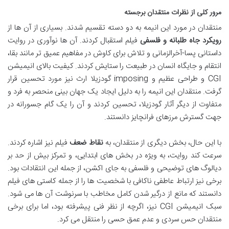
مرور کلی از نظرات منتقدان برجسته
منتقدان در مورد این انیمه به دو دسته تقسیم شدند. بسیاری از آن ها از
رویکرد جاه طلبانه و فلسفی
فیلم استقبال کردند. آن ها نوآوری در روایت
داستانی پسا-آخرالزمانی و تلاش برای کاوش در مفاهیم عمیق تر مانند بقا،
انتقام و جایگاه انسان در طبیعت را ستایش کردند. کیفیت بالای انیمیشن
CGI و طراحی عظیم و imposing گودزیلا ارث نیز مورد تحسین قرار
گرفت. منتقدان این انیمه را به دلیل ایجاد یک جهان بینی منحصر به فرد و
متفاوت از دیگر آثار گودزیلا، تحسین کردند و آن را یک گام جسورانه در
جهت گسترش مرزهای فرانچایز دانستند.
با این حال، بخش دیگری از منتقدان، به
نقاط ضعف
فیلم نیز اشاره کردند.
سرعت کند روایت، به ویژه در بخش های ابتدایی، و تمرکز بیش از حد بر
دیالوگ های توضیحی و فلسفی به جای اکشن، از جمله این انتقادات بود.
برخی نیز ارتباط عاطفی ناکافی با شخصیت ها را از جمله کاستی های فیلم
دانستند که مانع از درگیر شدن کامل مخاطب با سرنوشت آن ها می شود.
سبک انیمیشن CGI نیز، اگرچه از نظر فنی پیشرفته بود، اما برای برخی
منتقدان حس سردی و عدم عمق حسی را منتقل می کرد.