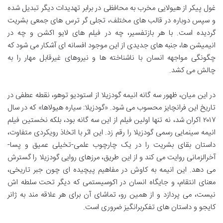
غول پیکر از هیولایی مخرب به محافظی در برابر تهدیدات دیگر تبدیل شده
و سپس دوباره در قالب های مختلف، تجلی گر ترس های جمعی بشریت
گردیده است. با هر بازتفسیر، چه در فیلم های لایو اکشن و چه در
انیمیشن ها، جنبه های جدیدی از این موجود افسانه ای آشکار می شود که
چگونگی مواجهه انسان با ناشناخته ها و نیروهای غیرقابل مهار را به
چالش می کشد.
در این میان، ظهور سه گانه انیمه گودزیلا از استودیو توهو، نقطه عطفی در
تاریخ این فرانچایز محسوب می شود. «گودزیلا: سیاره هیولاها» که در سال
۲۰۱۷ اکران شد، نه تنها اولین فیلم از این سه گانه بود، بلکه نخستین فیلم
انیمه سینمایی رسمی گودزیلا را رقم زد. این اثر با اتخاذ رویکردی متفاوت،
داستان بقای بشریت را در یک چارچوب علمی-تخیلی عمیق و پسا-
آخرالزمانی روایت می کند و از این طریق، مرزهای روایی گودزیلا را گسترش
می دهد. این انیمه به کاوش در مفاهیم پیچیده ای چون جبر تاریخی،
معنای انتقام، و جایگاه انسان در اکوسیستمی که دیگر تحت سلطه اش
نیست، می پردازد و از همین رو، تماشای آن برای هر علاقه مند به ژانر
کایجو و داستان های تفکربرانگیز ضروری است.