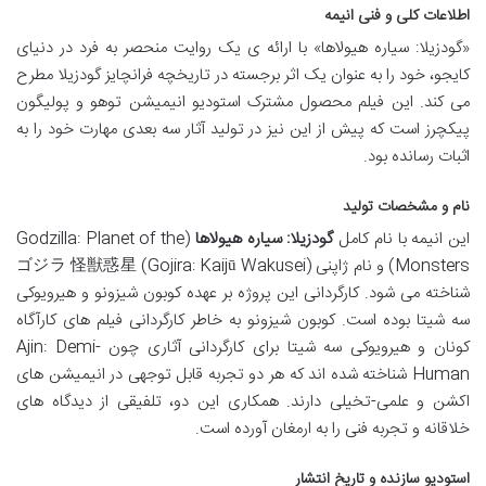
اطلاعات کلی و فنی انیمه
«گودزیلا: سیاره هیولاها» با ارائه ی یک روایت منحصر به فرد در دنیای
کایجو، خود را به عنوان یک اثر برجسته در تاریخچه فرانچایز گودزیلا مطرح
می کند. این فیلم محصول مشترک استودیو انیمیشن توهو و پولیگون
پیکچرز است که پیش از این نیز در تولید آثار سه بعدی مهارت خود را به
اثبات رسانده بود.
نام و مشخصات تولید
این انیمه با نام کامل
گودزیلا: سیاره هیولاها
(Godzilla: Planet of the
Monsters) و نام ژاپنی ゴジラ 怪獣惑星 (Gojira: Kaijū Wakusei)
شناخته می شود. کارگردانی این پروژه بر عهده کوبون شیزونو و هیرویوکی
سه شیتا بوده است. کوبون شیزونو به خاطر کارگردانی فیلم های کارآگاه
کونان و هیرویوکی سه شیتا برای کارگردانی آثاری چون Ajin: Demi-
Human شناخته شده اند که هر دو تجربه قابل توجهی در انیمیشن های
اکشن و علمی-تخیلی دارند. همکاری این دو، تلفیقی از دیدگاه های
خلاقانه و تجربه فنی را به ارمغان آورده است.
استودیو سازنده و تاریخ انتشار