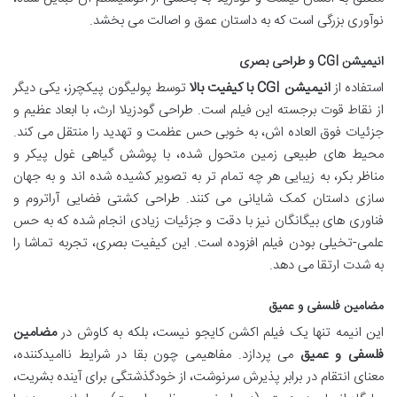
نوآوری بزرگی است که به داستان عمق و اصالت می بخشد.
انیمیشن CGI و طراحی بصری
استفاده از
انیمیشن CGI با کیفیت بالا
توسط پولیگون پیکچرز، یکی دیگر
از نقاط قوت برجسته این فیلم است. طراحی گودزیلا ارث، با ابعاد عظیم و
جزئیات فوق العاده اش، به خوبی حس عظمت و تهدید را منتقل می کند.
محیط های طبیعی زمین متحول شده، با پوشش گیاهی غول پیکر و
مناظر بکر، به زیبایی هر چه تمام تر به تصویر کشیده شده اند و به جهان
سازی داستان کمک شایانی می کنند. طراحی کشتی فضایی آراتروم و
فناوری های بیگانگان نیز با دقت و جزئیات زیادی انجام شده که به حس
علمی-تخیلی بودن فیلم افزوده است. این کیفیت بصری، تجربه تماشا را
به شدت ارتقا می دهد.
مضامین فلسفی و عمیق
این انیمه تنها یک فیلم اکشن کایجو نیست، بلکه به کاوش در
مضامین
فلسفی و عمیق
می پردازد. مفاهیمی چون بقا در شرایط ناامیدکننده،
معنای انتقام در برابر پذیرش سرنوشت، از خودگذشتگی برای آینده بشریت،