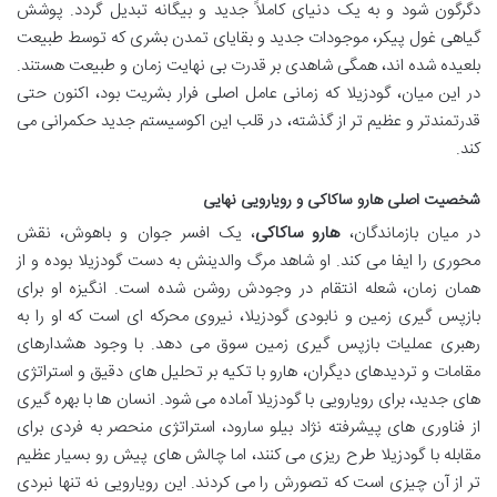
دگرگون شود و به یک دنیای کاملاً جدید و بیگانه تبدیل گردد. پوشش
گیاهی غول پیکر، موجودات جدید و بقایای تمدن بشری که توسط طبیعت
بلعیده شده اند، همگی شاهدی بر قدرت بی نهایت زمان و طبیعت هستند.
در این میان، گودزیلا که زمانی عامل اصلی فرار بشریت بود، اکنون حتی
قدرتمندتر و عظیم تر از گذشته، در قلب این اکوسیستم جدید حکمرانی می
کند.
شخصیت اصلی هارو ساکاکی و رویارویی نهایی
در میان بازماندگان،
هارو ساکاکی
، یک افسر جوان و باهوش، نقش
محوری را ایفا می کند. او شاهد مرگ والدینش به دست گودزیلا بوده و از
همان زمان، شعله انتقام در وجودش روشن شده است. انگیزه او برای
بازپس گیری زمین و نابودی گودزیلا، نیروی محرکه ای است که او را به
رهبری عملیات بازپس گیری زمین سوق می دهد. با وجود هشدارهای
مقامات و تردیدهای دیگران، هارو با تکیه بر تحلیل های دقیق و استراتژی
های جدید، برای رویارویی با گودزیلا آماده می شود. انسان ها با بهره گیری
از فناوری های پیشرفته نژاد بیلو سارود، استراتژی منحصر به فردی برای
مقابله با گودزیلا طرح ریزی می کنند، اما چالش های پیش رو بسیار عظیم
تر از آن چیزی است که تصورش را می کردند. این رویارویی نه تنها نبردی