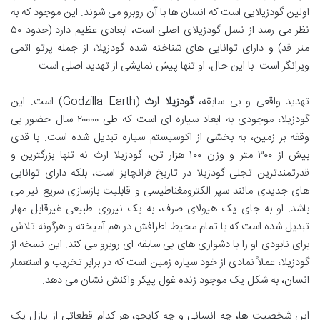
اولین گودزیلایی است که انسان ها با آن روبرو می شوند. این موجود که به
نظر می رسد از نسل گودزیلای اصلی است، ابعادی عظیم دارد (حدود ۵۰
متر قد) و دارای توانایی های شناخته شده گودزیلا، از جمله پرتو اتمی
ویرانگر است. با این حال، او تنها پیش نمایشی از تهدید اصلی است.
تهدید واقعی و بی سابقه،
گودزیلا ارث
(Godzilla Earth) است. این
گودزیلا، موجودی به ابعاد سیاره ای است که طی ۲۰۰۰۰ سال حضور بی
وقفه بر زمین، به بخشی از اکوسیستم سیاره تبدیل شده است. با قدی
بیش از ۳۰۰ متر و وزن ۱۰۰ هزار تن، گودزیلا ارث نه تنها بزرگترین و
قدرتمندترین تجلی گودزیلا در تاریخ فرانچایز است، بلکه دارای توانایی
های جدیدی مانند سپر الکترومغناطیسی و قابلیت بازسازی سریع نیز می
باشد. او به جای یک هیولای صرف، به یک نیروی طبیعی غیرقابل مهار
تبدیل شده است که با تمام محیط اطرافش در هم آمیخته و هرگونه تلاش
برای نابودی او را با دشواری های بی سابقه ای روبرو می کند. این نسخه از
گودزیلا، عملاً نمادی از خود سیاره زمین است که در برابر تخریب و استعمار
انسان، به شکل یک موجود زنده غول پیکر واکنش نشان می دهد.
این شخصیت ها، چه انسانی و چه کایجو، هر کدام قطعاتی از پازل یک