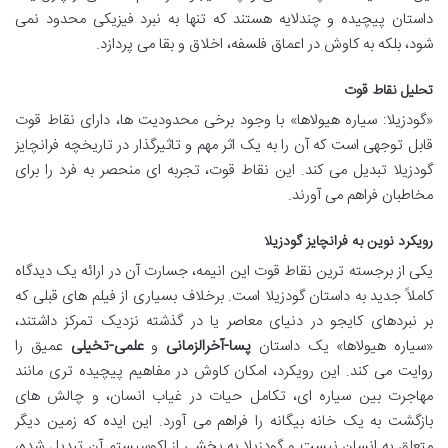
داستان پیچیده و چندلایه هستند که تنها به نبرد فیزیکی محدود نمی
شود، بلکه به کاوش در اعماق فلسفه، اخلاق و بقا می پردازد.
تحلیل نقاط قوت
«گودزیلا: سیاره هیولاها» با وجود برخی محدودیت ها، دارای نقاط قوت
قابل توجهی است که آن را به یک اثر مهم و تاثیرگذار در تاریخچه فرانچایز
گودزیلا تبدیل می کند. این نقاط قوت، تجربه ای منحصر به فرد را برای
مخاطبان فراهم می آورند.
رویکرد نوین به فرانچایز گودزیلا
یکی از برجسته ترین نقاط قوت این انیمه، جسارت آن در ارائه یک دیدگاه
کاملاً جدید به داستان گودزیلا است. برخلاف بسیاری از فیلم های قبلی که
بر نبردهای کایجو در دنیای معاصر یا در گذشته نزدیک تمرکز داشتند،
«سیاره هیولاها» یک داستان
پسا-آخرالزمانی
و
علمی-تخیلی
عمیق را
روایت می کند. این رویکرد، امکان کاوش در مفاهیم پیچیده تری مانند
مهاجرت بین سیاره ای، تکامل حیات در غیاب انسان، و چالش های
بازگشت به یک خانه بیگانه را فراهم می آورد. این ایده که زمین دیگر
متعلق به انسان نیست و گودزیلا به بخشی از اکوسیستم آن تبدیل شده،