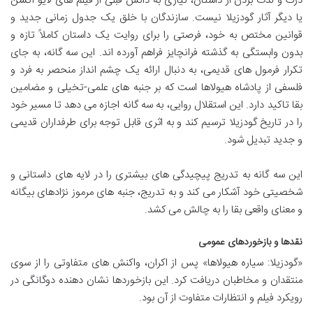
درک و لذت بردن از داستان، نیازی به دانش قبلی از فیلم های لایو اکشن
یا دیگر آثار گودزیلا نیست. سازندگان با خلق یک جدول زمانی جدید و
قوانین مختص به خود، فرصتی را برای روایت یک داستان کاملاً تازه و
بدون وابستگی به گذشته فرانچایز فراهم آورده اند. این سه گانه، به جای
تکرار فرمول های قدیمی، به دنبال ارائه یک چشم انداز منحصر به فرد و
فلسفی از پادشاه هیولاها است که بر جنبه های علمی-تخیلی و مضامین
بقا تاکید دارد. این استقلال روایی، به سه گانه اجازه می دهد تا مسیر خود
را در تاریخ گودزیلا ترسیم کند و به اثری قابل توجه برای طرفداران قدیمی
و جدید تبدیل شود.
این سه گانه به تدریج پیچیدگی های بیشتری را در لایه های داستانی و
شخصیتی خود آشکار می کند و به تدریج، جنبه های مرموز نژادهای بیگانه
و معنای واقعی بقا را به چالش می کشد.
نقدها و بازخوردهای عمومی
«گودزیلا: سیاره هیولاها» پس از اکران، واکنش های متفاوتی را از سوی
منتقدان و مخاطبان دریافت کرد. این بازخوردها نشان دهنده دوگانگی در
رویکرد فیلم و انتظارات متفاوت از آن بود.