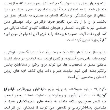
ارث، و جهان سازی غنی خود، یک چشم انداز بصری خیره کننده از زمینی
متحول شده را به نمایش می گذارد. مضامین فلسفی عمیق در مورد
انتقام، از خودگذشتگی، و جایگاه انسان در هستی، به داستان عمق می
بخشند و آن را از یک نبرد کایجو صرف فراتر می برند. موسیقی متن
حماسی نیز به تقویت اتمسفر و هیجان لحظات کلیدی کمک شایانی می
کند. این نقاط قوت، «سیاره هیولاها» را به اثری قابل احترام در میان انبوه
آثار گودزیلا تبدیل کرده است.
با این حال، باید اذعان داشت که سرعت روایت کند، دیالوگ های طولانی و
توضیحات علمی-فنی گسترده، و گاهی اوقات عدم توانایی در ایجاد ارتباط
عاطفی عمیق با شخصیت ها، می تواند برای برخی از مخاطبان چالش
برانگیز باشد. این فیلم نیازمند صبر و دقت برای کشف لایه های زیرین
داستان و مضامین آن است.
«گودزیلا: سیاره هیولاها» به ویژه برای
طرفداران پروپاقرص فرانچایز
گودزیلا
که به دنبال نوآوری و رویکردهای متفاوت هستند، بسیار توصیه
می شود. همچنین،
علاقه مندان به انیمه های علمی-تخیلی عمیق
با
مضامین پسا-آخرالزمانی و فلسفی، می توانند از تماشای این اثر لذت