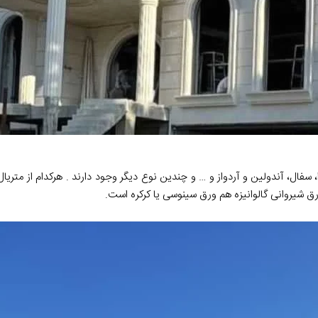
 سقف شیروانی مثل ورق گالوانیزه ، pvc، شینگل ، دکرا، سفال، آندولین و آردواز و … و چندین نوع دیگر وجود دارند . 
ورق شیروانی گالوانیزه هم ورق سینوسی یا کرکره است.