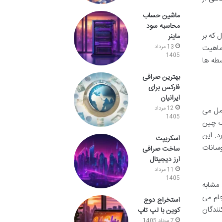
ماشین حساب
محاسبه سود
 که بر
ماینر
 است. ماهیت
13 مرداد
1405
سطه ها
بهترین صرافی
فارکس برای
ایرانیان
12 مرداد
 عمل می
1405
یم و همتا به همتا (P2P) در شبکه بلاک چین
د. این
اسکریپت
وسانات
ساخت صرافی
ارز دیجیتال
11 مرداد
1405
 مشابه
جام می
استخراج دوج
نندگان
کوین با لپ تاپ
7 مرداد 1405