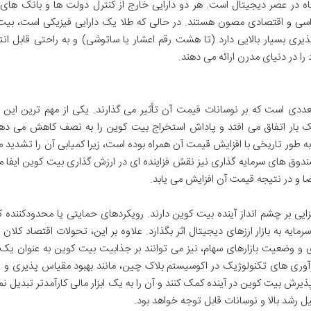
ه در عصر دیجیتال است. هر دو دارایی خارج از کنترل دولت ها و بانک های 
اسی و اقتصادی مصون هستند. در حالی که طلا یک دارایی فیزیکی است، بیت
یری بسیار بالایی دارد (تا هشت رقم اعشار یا ساتوشی) و به راحتی قابل انت
ا در دنیای مدرن ارائه می دهند.
دی است که بر نوسانات قیمت آن تأثیر می گذارند. یکی از مهم ترین این ع
که هر چهار سال یک بار اتفاق می افتد و پاداش استخراج بیت کوین را به نصف کاهش می د
 طور تاریخی با افزایش قیمت آن همراه بوده است، زیرا کمیابی آن را تشدید م
وق های سرمایه گذاری نیز نقش فزاینده ای در ارزش گذاری بیت کوین ایفا م
ضا و در نتیجه قیمت آن افزایش می یابد.
زایی بر چشم انداز آینده بیت کوین دارند. رویکردهای حمایتی یا محدودکننده 
مایه به بازار ارزهای دیجیتال اثر بگذارد. علاوه بر این، تحولات اقتصاد کلان 
و وضعیت بازارهای سهام، نیز می توانند بر جذابیت بیت کوین به عنوان یک 
. نوآوری های تکنولوژیک در اکوسیستم بلاک چین، مانند بهبود مقیاس پذیری و 
یرش بیت کوین در آینده کمک کنند و آن را به یک ابزار مالی کارآمدتر تبدیل نمای
ل رشد بالا و نوسانات قابل توجه خواهد بود.