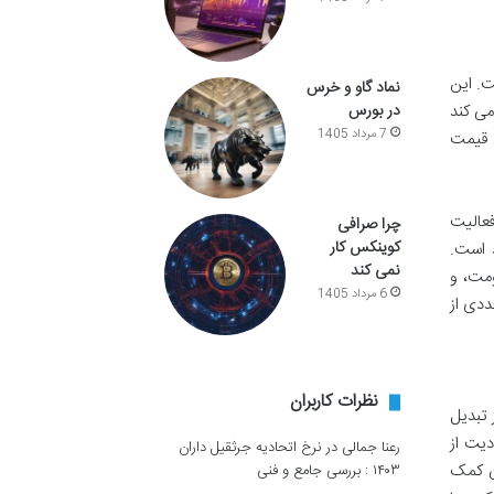
ال است. این
نماد گاو و خرس
می کند
در بورس
7 مرداد 1405
ن قیمت
ده میزان فعالیت
چرا صرافی
کوینکس کار
 است.
نمی کند
ومت، و
6 مرداد 1405
ددی از
نظرات کاربران
 تبدیل
 این محدودیت از
رعنا جمالی
در
نرخ اتحادیه جرثقیل داران
ن کمک
۱۴۰۳ : بررسی جامع و فنی