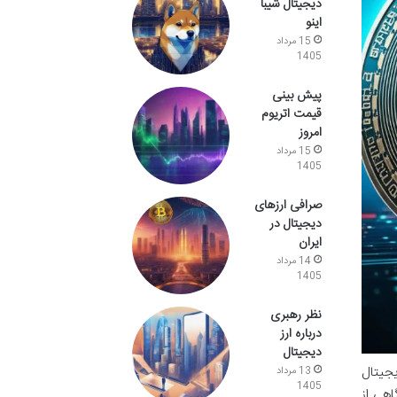
دیجیتال شیبا
اینو
15 مرداد
1405
پیش بینی
قیمت اتریوم
امروز
15 مرداد
1405
صرافی ارزهای
دیجیتال در
ایران
14 مرداد
1405
نظر رهبری
درباره ارز
دیجیتال
ان است. این ارز دیجیتال
13 مرداد
1405
 می کند. آگاهی از