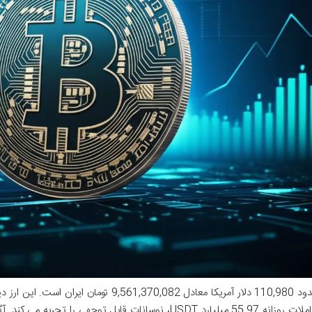
قیمت لحظه ای بیت کوین (BTC) در حال حاضر حدود 110,980 دلار آمریکا معادل 9,561,370,082 تومان ایر
پیشرو، با ارزش بازار 2.2 تریلیون USDT و حجم معاملات روزانه 55.97 میلیارد USDT، نوسانات قابل توجهی را تجربه