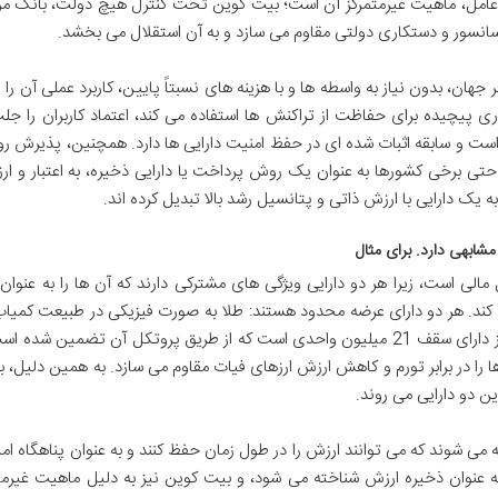
ین عامل، ماهیت غیرمتمرکز آن است؛ بیت کوین تحت کنترل هیچ دولت، بانک مر
ر سانسور و دستکاری دولتی مقاوم می سازد و به آن استقلال می بخشد.
 جهان، بدون نیاز به واسطه ها و با هزینه های نسبتاً پایین، کاربرد عملی آن را 
ری پیچیده برای حفاظت از تراکنش ها استفاده می کند، اعتماد کاربران را جل
است و سابقه اثبات شده ای در حفظ امنیت دارایی ها دارد. همچنین، پذیرش رو
تی برخی کشورها به عنوان یک روش پرداخت یا دارایی ذخیره، به اعتبار و ا
ه یک دارایی با ارزش ذاتی و پتانسیل رشد بالا تبدیل کرده اند.
شابهی دارد. برای مثال
لی است، زیرا هر دو دارایی ویژگی های مشترکی دارند که آن ها را به عنوان
 کند. هر دو دارای عرضه محدود هستند: طلا به صورت فیزیکی در طبیعت کمی
و استخراج آن دشوار است، در حالی که بیت کوین نیز دارای سقف 21 میلیون واحدی است که از طریق پروتکل آن تضمین ش
ا را در برابر تورم و کاهش ارزش ارزهای فیات مقاوم می سازد. به همین دلیل، 
ین دو دارایی می روند.
 می شوند که می توانند ارزش را در طول زمان حفظ کنند و به عنوان پناهگاه ا
 عنوان ذخیره ارزش شناخته می شود، و بیت کوین نیز به دلیل ماهیت غیرمت