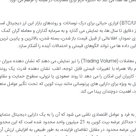
 ها اهدا می کند که انگیزه لازم برای مشارکت در شبکه را فراهم می آورد.
نمودار قیمت لحظه ای بیت کوین به دلار آمریکا (BTC/USD) ابزاری حیاتی برای درک نوسانات و روندهای بازار این ارز دیجیت
ز دقایق تا سال ها، به نمایش می گذارد و به سرمایه گذاران و معامله گران کمک 
وی نمودار، اطلاعاتی از قبیل قیمت باز شدن، بسته شدن، بالاترین و پایین تری
داده ها می تواند الگوهای قیمتی و احتمالات آینده را آشکار سازد.
علاوه بر قیمت، نمودارها معمولاً اطلاعاتی مانند حجم معاملات (Trading Volume) را نیز نمایش می دهند که نشان دهن
لا همراه با تغییرات قیمتی قابل توجه، اغلب نشان دهنده قدرت یک روند
ه کاربران این امکان را می دهد تا روند صعودی یا نزولی، سطوح حمایت و مقا
 به ویژه برای دارایی های پرنوسانی مانند بیت کوین که تحت تأثیر عوامل متع
رد، اهمیت دوچندان پیدا می کند.
ه فرد و عوامل اقتصادی ناشی می شود که آن را به یک دارایی دیجیتال متمایز
کرده است. اولین و مهم ترین عامل، کمیابی آن است؛ حداکثر عرضه بیت کوین به 21 میلیون واحد محدود شده است که
 عرضه محدود در مقابل تقاضای فزاینده، به طور طبیعی به افزایش ارزش آ