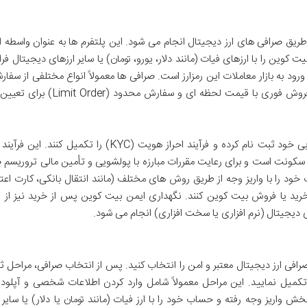
ریق صرافی های ارز دیجیتال انجام می شود. این پلتفرم ها به عنوان واسطه 
 کوین را با ارزهای فیات (مانند دلار، یورو، تومان) یا سایر ارزهای دیجیتال فر
رود به بازار معاملات این رمزارز است. صرافی ها معمولاً انواع مختلفی از سفارش
جمله سفارش بازار (Market Order) برای خرید یا فروش فوری با قیمت لحظه ای و سف
قبل از شروع به معامله، کاربران باید در صرافی انتخابی خود ثبت نام کرده و فرآیند احراز هویت (KYC) را تکمیل
 سکونت است و برای رعایت مقررات مبارزه با پولشویی و تأمین مالی تروریسم
د را با واریز وجه از طریق روش های مختلف (مانند انتقال بانکی، کارت اعتب
خرید یا فروش بیت کوین کنند. نگهداری ایمن بیت کوین پس از خرید نیز از
ی دیجیتال (نرم افزاری یا سخت افزاری) انجام می شود.
افی ارز دیجیتال معتبر و امن را انتخاب کنید. پس از انتخاب صرافی، مراحل ث
تکمیل نمایید. این مراحل معمولاً شامل وارد کردن اطلاعات شخصی و آپلود 
واریز وجه رفته و حساب خود را با ارز فیات (مانند تومان یا دلار) یا سایر 