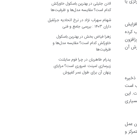
کزی یا
لادن جلیلی
در
بهترین باسکول خاورکش
کدام است؟ مقایسه مدل‌ها و ظرفیت‌ها
شهنام سهراب نژاد
در
نرخ اتحادیه جرثقیل
افزایش
داران ۱۴۰۳ : بررسی جامع و فنی
ب کرده
زهرا فیاض بخش
در
بهترین باسکول
زافزون
خاورکش کدام است؟ مقایسه مدل‌ها و
رزش آن
ظرفیت‌ها
پدرام طاهریان
در
چرا فوم سایلنت
زیرسازی لمینت ضروری است؟ مزایای
پنهان آن برای طول عمر کفپوش
 ذخیره
اب است
ده است. این
بسیاری
من عمل
مرکز و