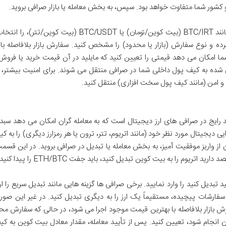
 کشور شما متفاوت خواهد بود. سپس، به بخش معامله یا بازار صرافی بروید.
در این بخش، می توانید جفت ارز مورد نظر خود، مانند BTC/IRT (بیت کوین/تومان) یا BTC/USDT (بیت کو
کرده و نوع سفارش (بازار یا محدود) را مشخص کنید. سفارش بازار بلافاصله ب
ا امکان می دهد قیمتی را تعیین کنید که مایلید در آن قیمت خرید یا فروش
 شده به کیف پول داخلی شما در صرافی منتقل می شوند. برای امنیت بیشتر، 
 امن (مانند کیف پول سخت افزاری) منتقل کنید.
 رایج در صرافی های ارز دیجیتال است که به معامله گران امکان می دهد سبد 
رایی دیجیتال مورد نظر خود (مانند اتریوم، تتر، ترون یا هر رمزارز دیگری) را به ک
از واریز موفقیت آمیز، به بخش معامله یا تبدیل در صرافی بروید. در این قسمت
تریوم را به بیت کوین تبدیل کنید، باید جفت ETH/BTC را پیدا کنید.
 تبدیل کنید را وارد نمایید. برخی صرافی ها گزینه هایی مانند تبدیل سریع را ار
سفارشات پیچیده، مستقیماً یک ارز را به دیگری تبدیل کنید. در غیر این صو
ارش بازار بلافاصله با بهترین قیمت موجود اجرا می شود، در حالی که سفارش مح
 آن انجام شود، تعیین کنید. پس از تأیید معامله، مقدار معادل بیت کوین به ک