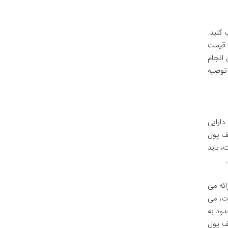
ین/تتر)، را انتخاب کنید.
ا قیمت
 انجام
توصیه
دارایی
یف پول
، باید
ائه می
رت، می
دود به
یف پول