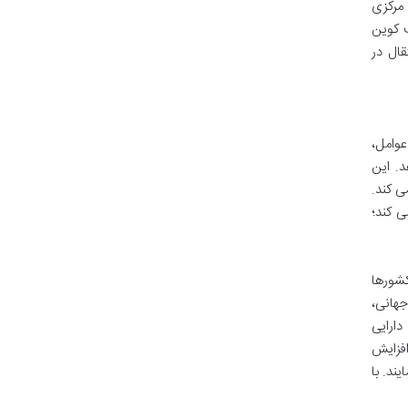
مرکزی
 کوین
قال در
وامل،
هد. این
ی کند.
ی کند؛
کشورها
جهانی،
دارایی
افزایش
ند. با