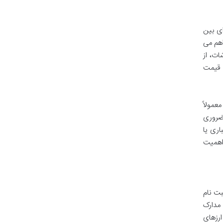
ای بین
اهم می
ات، از
ارش محدود (Limit Order) برای تعیین قیمت
 کنند. این فرآیند معمولاً
 ضروری
اری یا
 اهمیت
بت نام
مدارک
ارزهای