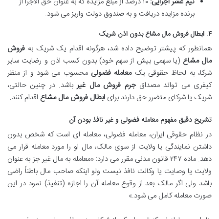
نیم عشر اجرایی:
۱۰ درصد از مبلغ مزایده که به عنوان حق الاجرا از
برنده مزایده دریافت و به صندوق دولت واریز می شود.
۴. ابطال فروش مال مشاع بدون اذن شریک
همانطور که پیشتر توضیح داده شد، هرگونه اقدام یک شریک به
فروش
مال مشاع
(یا سهمی بیش از سهم خود) بدون کسب اذن و رضایت سایر
شرکا، به لحاظ حقوقی یک
معامله فضولی
محسوب می شود و از منظر
کیفری می تواند مصداق
جرم فروش مال غیر
باشد. در چنین حالتی،
شریک یا شرکای متضرر حق دارند برای
ابطال فروش مال مشاع
اقدام کنند.
تشریح دقیق مفهوم معامله فضولی و غیر نافذ بودن آن
در نظام حقوقی ایران، معامله فضولی، معامله ای است که شخص بدون
داشتن نمایندگی یا ولایت از سوی مالک، مال او را مورد معامله قرار می
دهد. ماده ۲۴۷ قانون مدنی مقرر می دارد: «معامله به مال غیر جز به عنوان
ولایت یا وصایت یا وکالت نافذ نیست ولو اینکه صاحب مال باطناً راضی
باشد ولی اگر مالک بعد از وقوع معامله آن را اجازه (تنفیذ) نمود در این
صورت معامله کامل می شود.»