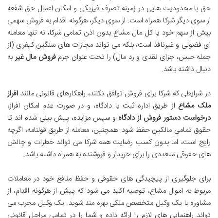
حق با محدودیت هایی در زمینه تصرف فیزیکی و امکان اعمال حق شفعه
از سوی دیگر شرکا همراه است. از سوی دیگر، هرگونه اقدام به فروش سهمی
بیش از سهم خود یا کل مال مشاع بدون اذن تمامی شرکا، نه تنها معامله
ای فضولی و غیرنافذ است، بلکه می تواند مجازات های سنگین کیفری (از
جمله حبس، جزای نقدی و رد مال) را تحت عنوان جرم
فروش مال غیر
به
دنبال داشته باشد.
در شرایطی که شرکا برای فروش توافق نکنند، راهکارهای قانونی مانند
افراز
ملک مشاع
از طریق اداره ثبت یا دادگاه، و در صورت عدم امکان افراز،
درخواست دستور فروش از دادگاه
و سپس مزایده، پیش بینی شده اند تا
حقوق تمامی مالکین حفظ شود. همچنین، معامله از طریق قولنامه، اگرچه
رایج است، اما بدون کسب رضایت همه شرکا می تواند خطرات و چالش
های حقوقی متعددی را برای خریدار و فروشنده به همراه داشته باشد.
برای جلوگیری از پیچیدگی های حقوقی و حفظ منافع خود در معاملات
مربوط به اموال مشاع، توصیه اکید می شود که پیش از هرگونه اقدام، از
مشاوره با یک وکیل متخصص ملکی بهره مند شوید. یک وکیل مجرب می
تواند راهنمایی های لازم را ارائه داده و شما را در تمامی مراحل قانونی