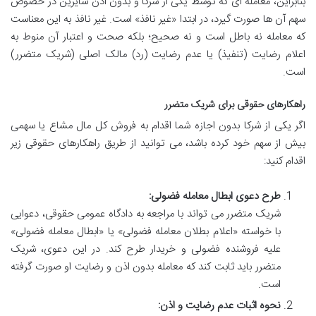
بنابراین، معامله ای که توسط یکی از شرکا و بدون اذن سایرین در خصوص
سهم آن ها صورت گیرد، در ابتدا «غیر نافذ» است. غیر نافذ به این معناست
که معامله نه باطل است و نه صحیح؛ بلکه صحت و اعتبار آن منوط به
اعلام رضایت (تنفیذ) یا عدم رضایت (رد) مالک اصلی (شریک متضرر)
است.
راهکارهای حقوقی برای شریک متضرر
اگر یکی از شرکا بدون اجازه شما اقدام به فروش کل مال مشاع یا سهمی
بیش از سهم خود کرده باشد، می توانید از طریق راهکارهای حقوقی زیر
اقدام کنید:
طرح دعوی ابطال معامله فضولی:
شریک متضرر می تواند با مراجعه به دادگاه عمومی حقوقی، دعوایی
با خواسته «اعلام بطلان معامله فضولی» یا «ابطال معامله فضولی»
علیه فروشنده فضولی و خریدار طرح کند. در این دعوی، شریک
متضرر باید ثابت کند که معامله بدون اذن و رضایت او صورت گرفته
است.
نحوه اثبات عدم رضایت و اذن: