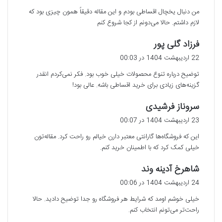
ت
من دنبال یخچال اقساطی بودم و این مقاله دقیقاً همون چیزی بود که
:
لازم داشتم. حالا می‌دونم از کجا شروع کنم
گ
فرزاد گلی پور
ف
22 اردیبهشت 1404 در 00:03
ت
توضیح درباره تنوع محصولات خیلی خوب بود. فکر نمی‌کردم انقدر
:
گزینه‌های زیادی برای خرید اقساطی باشه. عالی بود!
گ
سروناز فرشیدی
ف
23 اردیبهشت 1404 در 00:07
ت
این که فروشگاه‌ها گارانتی معتبر دارن خیالم رو راحت کرد. مقاله‌تون
:
خیلی کمک کرد که با اطمینان خرید کنم.
گ
شاهرخ آدینه وند
ف
24 اردیبهشت 1404 در 00:06
ت
خیلی خوشم اومد که شرایط هر فروشگاه رو جدا توضیح دادید. حالا
:
راحت‌تر می‌تونم انتخاب کنم.