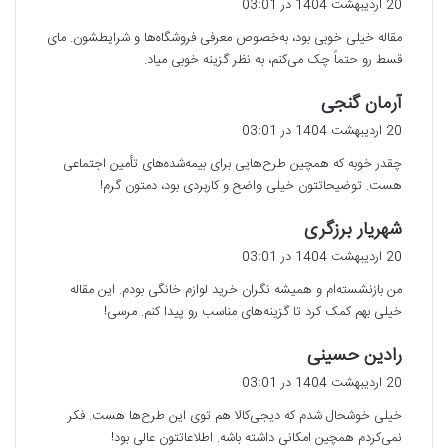
20 اردیبهشت 1404 در 03:01
ت
مقاله خیلی خوبی بود، به‌خصوص معرفی فروشگاه‌ها و شرایطشون. مای
:
قسط رو حتماً چک می‌کنم، به نظر گزینه خوبی میاد.
گ
آرمان گنجی
ف
20 اردیبهشت 1404 در 03:01
ت
چقدر خوبه که همچین طرح‌هایی برای بیمه‌شده‌های تأمین اجتماعی
:
هست. توضیحاتتون خیلی واضح و کاربردی بود، دمتون گرم!
گ
شهریار برزگری
ف
20 اردیبهشت 1404 در 03:01
ت
من بازنشسته‌ام و همیشه نگران خرید لوازم خانگی بودم. این مقاله
:
خیلی بهم کمک کرد تا گزینه‌های مناسب رو پیدا کنم. مرسی!
گ
رادین حسینی
ف
20 اردیبهشت 1404 در 03:01
ت
خیلی خوشحال شدم که دیجی‌کالا هم توی این طرح‌ها هست. فکر
:
نمی‌کردم همچین امکانی داشته باشه. اطلاعاتتون عالی بود!