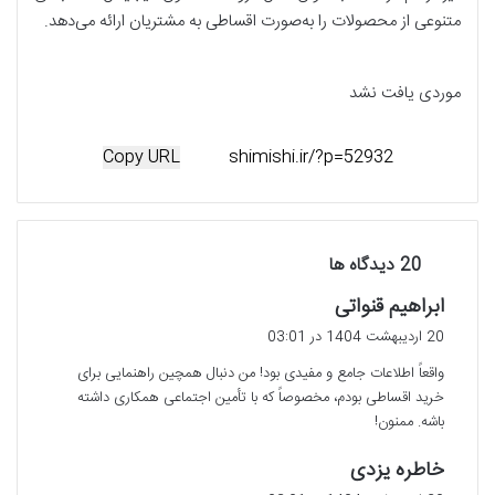
متنوعی از محصولات را به‌صورت اقساطی به مشتریان ارائه می‌دهد
.
موردی یافت نشد
Copy URL
‫20 دیدگاه ها
گ
ابراهیم قنواتی
ف
20 اردیبهشت 1404 در 03:01
ت
واقعاً اطلاعات جامع و مفیدی بود! من دنبال همچین راهنمایی برای
:
خرید اقساطی بودم، مخصوصاً که با تأمین اجتماعی همکاری داشته
باشه. ممنون!
گ
خاطره یزدی
ف