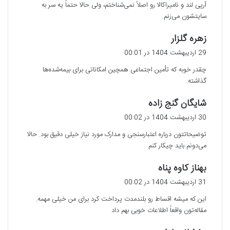
آرپی لند و نامیراکالا رو اصلاً نمی‌شناختم، ولی حالا حتماً یه سر به
:
سایتشون می‌زنم.
گ
زهره گلزار
ف
29 اردیبهشت 1404 در 00:01
ت
چقدر خوبه که تأمین اجتماعی همچین امکاناتی برای بیمه‌شده‌ها
:
گذاشته.
گ
شایگان گنج زاده
ف
30 اردیبهشت 1404 در 00:02
ت
توضیحاتتون درباره اعتبارسنجی و مدارک مورد نیاز خیلی دقیق بود. حالا
:
می‌دونم باید چیکار کنم
گ
بهناز کاوه پناه
ف
31 اردیبهشت 1404 در 00:02
ت
این که میشه اقساط رو بلندمدت پرداخت کرد برای من خیلی مهمه.
:
مقاله‌تون واقعاً اطلاعات خوبی بهم داد