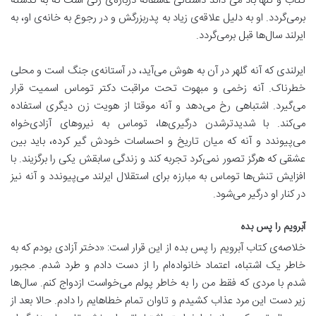
کتاب و تنها باد می داند داستانی عاشقانه درباره‌ی زنی است که به گذشته
برمی‌گردد. او به دلیل علاقه‌ی زیاد به پدربزرگش و در رجوع به خانه‌ی او، به
ایرلند سال‌ها قبل برمی‌گردد.
ایرلندی که آنه گلهر در آن به هوش می‌آید، در آستانه‌ی جنگ است و محلی
خطرناک. آنه زخمی و مبهوت تحت مراقبت دکتر توماس اسمیت قرار
می‌گیرد. اشتباهی رخ می‌دهد و آنه موقتا از هویت زن دیگری استفاده
می‌کند. با شدیدترشدن درگیری‌ها، توماس به نیروهای آزادی‌خواه
می‌پیوندد و آنه که میان تاریخ و احساسات خودش گیر کرده، باید بین
عشقی که هرگز تصور نمی‌کرد تجربه کند و زندگی سابقش یکی را برگزیند. با
افزایش تنش‌ها توماس به مبارزه برای استقلال ایرلند می‌پیوندد و آنه نیز
در کنار او درگیر می‌شود.
آبرویم را پس بده
خلاصه‌ی کتاب آبرویم را پس بده از این قرار است: «دختر آزادی بودم که به
خاطر یک اشتباه، اعتماد خانواده‌ام را از دست دادم و طرد شدم. مجبور
شدم با مردی که فقط من را به خاطر پولم می‌خواست ازدواج کنم. سال‌ها
زیر دست این مرد عذاب کشیدم و تاوان تمام خطاهایم را دادم. حالا بعد از