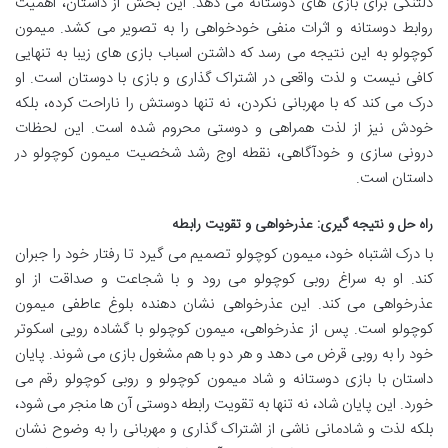
دلتنگی برای بازی های دوستانه می دهد. این بخش از داستان، اهمیت
روابط دوستانه و اثرات منفی خودخواهی را به تصویر می کشد. میمون
کوچولو به این نتیجه می رسد که داشتن اسباب بازی های زیبا به تنهایی
کافی نیست و لذت واقعی در اشتراک گذاری و بازی با دوستان است. او
درک می کند که با مهربانی نکردن، نه تنها دوستش را ناراحت کرده، بلکه
خودش نیز از لذت همراهی و دوستی محروم شده است. این لحظات
درونی سازی و خودآگاهی، نقطه اوج رشد شخصیت میمون کوچولو در
داستان است.
راه حل و نتیجه گیری: عذرخواهی و تقویت رابطه
با درک اشتباه خود، میمون کوچولو تصمیم می گیرد تا رفتار خود را جبران
کند. او به سراغ روبی کوچولو می رود و با شجاعت و صداقت از او
عذرخواهی می کند. این عذرخواهی نشان دهنده بلوغ عاطفی میمون
کوچولو است. پس از عذرخواهی، میمون کوچولو با گشاده رویی اسکوتر
خود را به روبی قرض می دهد و هر دو با هم مشغول بازی می شوند. پایان
داستان با بازی دوستانه و شاد میمون کوچولو و روبی کوچولو رقم می
خورد. این پایان شاد، نه تنها به تقویت رابطه دوستی آن ها منجر می شود،
بلکه لذت و شادمانی ناشی از اشتراک گذاری و مهربانی را به وضوح نشان