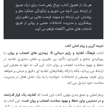
هر یک از فصول کتاب، چراغ راهی است برای درک عمیق
تر ارتباط بین آنچه می خوریم و چگونگی عملکرد مغز و
روانمان. این ارتباط دو سویه، فرصت هایی بی نظیر برای
پیشگیری و مدیریت اختلالات عصبی و روانی از طریق
انتخاب های غذایی آگاهانه فراهم می آورد.
نتیجه گیری و پیام اصلی کتاب
کتاب
فرهنگ تغذیه و رژیم درمانی 4: بیماری های اعصاب و روان
، با
رویکردی جامع و کاربردی، تأکید بی نظیری بر نقش محوری تغذیه در
حفظ و بهبود سلامت اعصاب و روان دارد. این اثر، نه تنها به معرفی این
ارتباط می پردازد، بلکه با ارائه راهکارهای تغذیه ای دقیق و مبتنی بر شواهد
برای طیف وسیعی از اختلالات، خواننده را به یک عامل فعال در مدیریت
سلامت خود تبدیل می کند.
پیام اصلی و جمع بندی نهایی کتاب این است که
تغذیه، یک ابزار قدرتمند
و در دسترس برای حفظ و بهبود سلامت اعصاب و روان است.
این کتاب به
ما می آموزد که غذا صرفاً منبع انرژی نیست، بلکه مجموعه ای از سیگنال