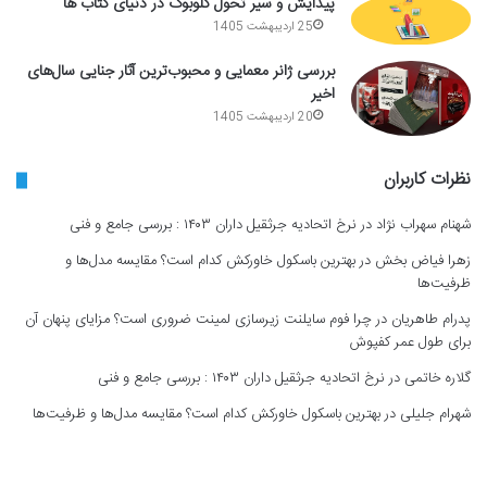
پیدایش و سیر تحول گلوبوک در دنیای کتاب ها
25 اردیبهشت 1405
بررسی ژانر معمایی و محبوب‌ترین آثار جنایی سال‌های
اخیر
20 اردیبهشت 1405
نظرات کاربران
شهنام سهراب نژاد
در
نرخ اتحادیه جرثقیل داران ۱۴۰۳ : بررسی جامع و فنی
زهرا فیاض بخش
در
بهترین باسکول خاورکش کدام است؟ مقایسه مدل‌ها و
ظرفیت‌ها
پدرام طاهریان
در
چرا فوم سایلنت زیرسازی لمینت ضروری است؟ مزایای پنهان آن
برای طول عمر کفپوش
گلاره خاتمی
در
نرخ اتحادیه جرثقیل داران ۱۴۰۳ : بررسی جامع و فنی
شهرام جلیلی
در
بهترین باسکول خاورکش کدام است؟ مقایسه مدل‌ها و ظرفیت‌ها