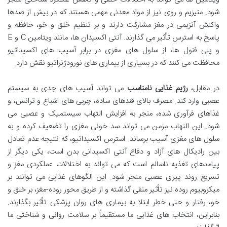
شود. منیزیم و روی نیز از مواد معدنی مهمی هستند که در بیش از صدها
واکنش آنزیمی در مغز مشارکت دارند و بر تنظیم خلق و خو، حافظه و
پاسخ به استرس تأثیر می گذارند. آنتی اکسیدان ها، مانند ویتامین C و E
و پلی فنول ها، از سلول های مغزی در برابر آسیب های اکسیداتیو
محافظت می کنند که در بسیاری از بیماری های نورودژنراتیو نقش دارد.
در مقابل،
رژیم غذایی نامناسب
می تواند آسیب های جدی به سیستم
عصبی وارد کند. مصرف بالای قندهای ساده، چربی های اشباع و ترانس، و
غذاهای فرآوری شده، منجر به افزایش التهاب سیستمیک و عصبی می
شود. این التهاب مزمن می تواند سد خونی مغزی را تضعیف کرده و به
سلول های مغزی آسیب برساند. استرس اکسیداتیو، که نتیجه عدم تعادل
بین رادیکال های آزاد و دفاع آنتی اکسیدانی بدن است، یکی دیگر از
پیامدهای تغذیه ناسالم است که می تواند به اختلالات عملکردی مغز و
تسریع روند پیری عصبی منجر شود. این الگوهای غذایی می توانند بر
میکروبیوم روده نیز تأثیر منفی گذاشته و از طریق محور روده-مغز، بر خلق و
خو، رفتار و حتی خطر ابتلا به بیماری های روان پزشکی تأثیر بگذارند.
بنابراین، انتخاب های غذایی ما مستقیماً بر سلامت روانی و شناختی ما