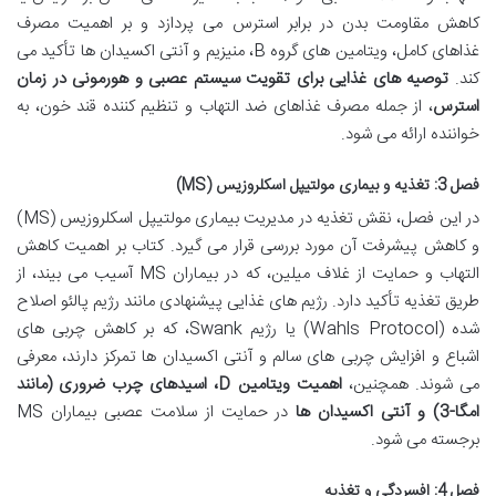
کاهش مقاومت بدن در برابر استرس می پردازد و بر اهمیت مصرف
غذاهای کامل، ویتامین های گروه B، منیزیم و آنتی اکسیدان ها تأکید می
کند.
توصیه های غذایی برای تقویت سیستم عصبی و هورمونی در زمان
استرس
، از جمله مصرف غذاهای ضد التهاب و تنظیم کننده قند خون، به
خواننده ارائه می شود.
فصل 3: تغذیه و بیماری مولتیپل اسکلروزیس (MS)
در این فصل، نقش تغذیه در مدیریت بیماری مولتیپل اسکلروزیس (MS)
و کاهش پیشرفت آن مورد بررسی قرار می گیرد. کتاب بر اهمیت کاهش
التهاب و حمایت از غلاف میلین، که در بیماران MS آسیب می بیند، از
طریق تغذیه تأکید دارد. رژیم های غذایی پیشنهادی مانند رژیم پالئو اصلاح
شده (Wahls Protocol) یا رژیم Swank، که بر کاهش چربی های
اشباع و افزایش چربی های سالم و آنتی اکسیدان ها تمرکز دارند، معرفی
می شوند. همچنین،
اهمیت ویتامین D، اسیدهای چرب ضروری (مانند
امگا-3) و آنتی اکسیدان ها
در حمایت از سلامت عصبی بیماران MS
برجسته می شود.
فصل 4: افسردگی و تغذیه