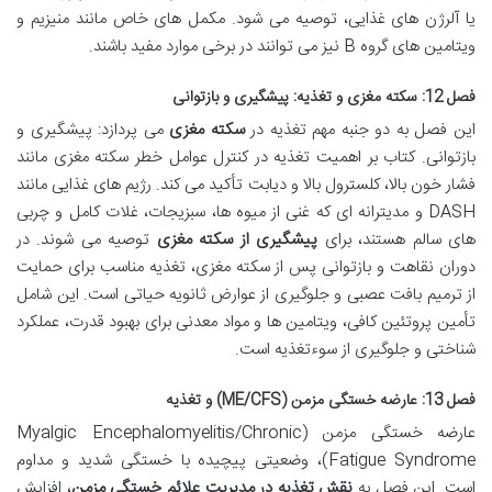
یا آلرژن های غذایی، توصیه می شود. مکمل های خاص مانند منیزیم و
ویتامین های گروه B نیز می توانند در برخی موارد مفید باشند.
فصل 12: سکته مغزی و تغذیه: پیشگیری و بازتوانی
این فصل به دو جنبه مهم تغذیه در
سکته مغزی
می پردازد: پیشگیری و
بازتوانی. کتاب بر اهمیت تغذیه در کنترل عوامل خطر سکته مغزی مانند
فشار خون بالا، کلسترول بالا و دیابت تأکید می کند. رژیم های غذایی مانند
DASH و مدیترانه ای که غنی از میوه ها، سبزیجات، غلات کامل و چربی
های سالم هستند، برای
پیشگیری از سکته مغزی
توصیه می شوند. در
دوران نقاهت و بازتوانی پس از سکته مغزی، تغذیه مناسب برای حمایت
از ترمیم بافت عصبی و جلوگیری از عوارض ثانویه حیاتی است. این شامل
تأمین پروتئین کافی، ویتامین ها و مواد معدنی برای بهبود قدرت، عملکرد
شناختی و جلوگیری از سوءتغذیه است.
فصل 13: عارضه خستگی مزمن (ME/CFS) و تغذیه
عارضه خستگی مزمن (Myalgic Encephalomyelitis/Chronic
Fatigue Syndrome)، وضعیتی پیچیده با خستگی شدید و مداوم
است. این فصل به
نقش تغذیه در مدیریت علائم خستگی مزمن
، افزایش