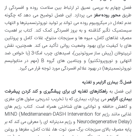
فصل چهارم به بررسی عمیق تر ارتباط بین سلامت روده و افسردگی از
طریق
محور روده-مغز
می پردازد. این فصل توضیح می دهد که چگونه
عدم تعادل در میکروبیوم روده می تواند بر تولید نوروترنسمیترها و التهاب
سیستمیک تأثیر گذاشته و به بروز افسردگی کمک کند. کتاب بر اهمیت
مصرف غذاهای کامل، میوه ها و سبزیجات متنوع، غلات کامل و پروتئین
های با کیفیت برای بهبود وضعیت روانی تأکید می کند. همچنین، نقش
تریپتوفان (پیش ساز سروتونین)، اسیدهای چرب امگا-3 (با خواص ضد
التهابی و نوروپروتکتیو) و ویتامین های گروه B (مهم در متابولیسم
نوروترنسمیترها) در بهبود علائم افسردگی مورد توجه قرار می گیرد.
فصل 5: بیماری آلزایمر و تغذیه
این فصل به
راهکارهای تغذیه ای برای پیشگیری و کند کردن پیشرفت
بیماری آلزایمر
می پردازد، بیماری که با تخریب تدریجی سلول های مغزی
و کاهش حافظه و توانایی های شناختی همراه است. کتاب رژیم های
غذایی مانند رژیم MIND (Mediterranean-DASH Intervention for
Neurodegenerative Delay) و رژیم مدیترانه ای را معرفی می کند که بر
پایه مصرف بالای سبزیجات برگ سبز، توت ها، غلات کامل، مغزها و روغن