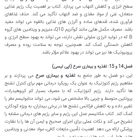
سطح انرژی و کاهش التهاب می پردازد. کتاب بر اهمیت یک رژیم غذایی
متعادل، غنی از مواد مغذی و ضد التهاب تأکید می کند. حذف غذاهای
فرآوری شده، قندهای ساده و آلرژن های غذایی بالقوه می تواند مفید
باشد. مصرف مکمل هایی مانند کوآنزیم Q10، منیزیم و ویتامین های گروه
B که در تولید انرژی سلولی نقش دارند، می تواند به بهبود سطح انرژی و
کاهش خستگی کمک کند. همچنین، توجه به سلامت روده و مصرف
پروبیوتیک ها نیز می تواند در بهبود علائم مؤثر باشد.
فصل 14 و 15: تغذیه و بیماری صرع (اپی لیسی)
این دو فصل به طور جامع به
تغذیه و بیماری صرع
می پردازند و بر
مفاهیم رژیم کتوژنیک به عنوان یک رویکرد درمانی مهم برای کنترل تشنج
ها تأکید دارند. رژیم کتوژنیک، که با مصرف بسیار کم کربوهیدرات،
پروتئین متوسط و چربی بالا مشخص می شود، می تواند متابولیسم مغز را
تغییر داده و به کاهش فرکانس تشنج ها در برخی بیماران، به ویژه کودکان،
کمک کند. کتاب مکانیسم عمل این رژیم و سایر رژیم های درمانی مشابه را
تشریح می کند و نکات عملی برای اجرای صحیح و ایمن آن ها را با نظارت
پزشکی ارائه می دهد. اهمیت تأمین مایعات کافی، مواد معدنی و ویتامین
ها در طول این رژیم ها نیز برجسته می شود.