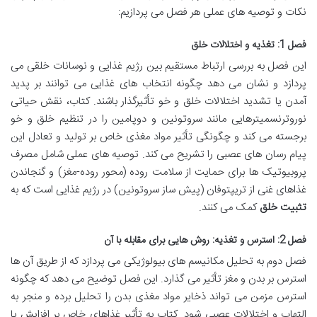
نکات و توصیه های عملی هر فصل می پردازیم:
فصل 1: تغذیه و اختلالات خلق
این فصل به بررسی ارتباط مستقیم بین رژیم غذایی و نوسانات خلقی می
پردازد و نشان می دهد چگونه انتخاب های غذایی می توانند بر پدید
آمدن یا تشدید اختلالات خلق و خو تأثیرگذار باشند. کتاب، نقش حیاتی
نوروترنسمیترهایی مانند سروتونین و دوپامین را در تنظیم خلق و خو
برجسته می کند و چگونگی تأثیر مواد مغذی خاص بر تولید و تعادل این
پیام رسان های عصبی را تشریح می کند. توصیه های عملی شامل مصرف
پروبیوتیک ها برای حمایت از سلامت روده (محور روده-مغز) و گنجاندن
غذاهای غنی از تریپتوفان (پیش ساز سروتونین) در رژیم غذایی است که به
تثبیت خلق
کمک می کنند.
فصل 2: استرس و تغذیه: روش هایی برای مقابله با آن
فصل دوم به تحلیل مکانیسم های بیولوژیکی می پردازد که از طریق آن ها
استرس بر بدن و مغز تأثیر می گذارد. این فصل توضیح می دهد که چگونه
استرس مزمن می تواند ذخایر مواد مغذی بدن را تحلیل برده و منجر به
التهاب و اختلالات عصبی شود. کتاب به تأثیر غذاهای خاص بر افزایش یا