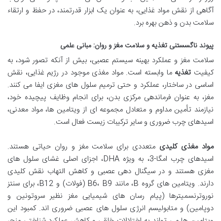
آگاهی از نقش مواد غذایی، به عنوان یک ابزار قدرتمند، در حفظ و ارتقاء
سلامت بدن و ذهن بهره برد.
پیوند ناگسستنی تغذیه و سلامت مغز و روان: مبانی علمی
سلامت مغز و عملکرد بهینه سیستم عصبی، بیش از آنکه تصور شود، به
کیفیت
تغذیه
ما وابسته است. مواد مغذی موجود در رژیم غذایی، نقش
اساسی در ساختار، عملکرد و حتی ترمیم سلول های مغزی ایفا می کنند.
مغز، به عنوان فرماندهی مرکزی بدن، برای انجام وظایف پیچیده خود،
نیازمند تأمین مداوم و متعادل مجموعه ای از ویتامین ها، مواد معدنی،
اسیدهای چرب ضروری و سایر ترکیبات زیست فعال است.
مواد مغذی کلیدی
متعددی برای سلامت مغز و روان حیاتی هستند.
اسیدهای چرب امگا-3، به ویژه DHA، اجزای اصلی غشای سلول های
مغزی هستند و در سیگنال دهی عصبی و کاهش التهاب نقش کلیدی
دارند. ویتامین های گروه B، مانند B6، B9 (فولات) و B12، برای سنتز
نوروترنسمیترها (پیام رسان های شیمیایی مغز نظیر سروتونین و
دوپامین) و متابولیسم انرژی سلول های عصبی ضروری اند. کمبود این
ویتامین ها می تواند به اختلالات خلقی و کاهش عملکرد شناختی منجر