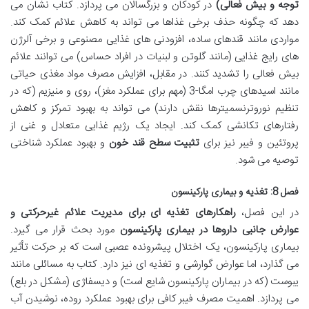
توجه و بیش فعالی)
در کودکان و بزرگسالان می پردازد. کتاب نشان می
دهد که چگونه حذف برخی غذاها می تواند به کاهش علائم کمک کند.
مواردی مانند قندهای ساده، افزودنی های غذایی مصنوعی و برخی آلرژن
های رایج غذایی (مانند گلوتن و لبنیات در افراد حساس) می توانند علائم
بیش فعالی را تشدید کنند. در مقابل، افزایش مصرف مواد مغذی حیاتی
مانند اسیدهای چرب امگا-3 (مهم برای عملکرد مغز)، روی و منیزیم (که در
تنظیم نوروترنسمیترها نقش دارند) می تواند به بهبود تمرکز و کاهش
رفتارهای تکانشی کمک کند. ایجاد یک رژیم غذایی متعادل و غنی از
پروتئین و فیبر نیز برای
تثبیت سطح قند خون
و بهبود عملکرد شناختی
توصیه می شود.
فصل 8: تغذیه و بیماری پارکینسون
در این فصل،
راهکارهای تغذیه ای برای مدیریت علائم غیرحرکتی و
عوارض جانبی داروها در بیماری پارکینسون
مورد بحث قرار می گیرد.
بیماری پارکینسون، یک اختلال پیشرونده عصبی است که بر حرکت تأثیر
می گذارد، اما عوارض گوارشی و تغذیه ای نیز دارد. کتاب به مسائلی مانند
یبوست (که در بیماران پارکینسون شایع است) و دیسفاژی (مشکل در بلع)
می پردازد. اهمیت مصرف فیبر کافی برای بهبود عملکرد روده، نوشیدن آب