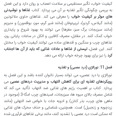
کیفیت خواب، تأثیر مستقیمی بر سلامت اعصاب و روان دارد و این فصل
به بررسی چگونگی تأثیر تغذیه بر آن می پردازد. کتاب
غذاها و نوشیدنی
های موثر بر کیفیت خواب
را معرفی می کند. غذاهای حاوی ملاتونین
(مانند گیلاس، گردو)، تریپتوفان (مانند شیر گرم، موز، بوقلمون) و منیزیم
(مانند سبزیجات برگ سبز، مغزها) می توانند به بهبود شروع و پایداری
خواب کمک کنند. در مقابل، مصرف کافئین و الکل در ساعات پایانی روز،
غذاهای چرب و سنگین و قندهای ساده می توانند کیفیت خواب را مختل
کنند. این فصل،
لیستی از غذاها و عادات غذایی که باید از آن ها اجتناب
کرد
را نیز برای بهبود چرخه خواب ارائه می دهد.
فصل 11: نورالژی (درد عصبی) و تغذیه
نورالژی یا درد عصبی، می تواند بسیار ناتوان کننده باشد و این فصل به
رویکردهای تغذیه ای برای کاهش التهاب و مدیریت دردهای عصبی
می
پردازد. کتاب بر اهمیت رژیم های غذایی ضد التهاب تأکید می کند که
شامل مصرف بالای میوه ها، سبزیجات، اسیدهای چرب امگا-3 (موجود در
ماهی های چرب، بذر کتان) و ادویه جات با خواص ضد التهابی (مانند
زردچوبه و زنجبیل) است. همچنین، شناسایی و حذف محرک های غذایی
که ممکن است درد عصبی را تشدید کنند، مانند برخی غذاهای فرآوری شده