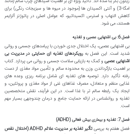
زیتون بکر بنا شده اند. تأکید ویژه ای بر اهمیت اسیدهای چرب سالم (مانند
امگا-3) و آنتی اکسیدان ها (موجود در میوه ها و سبزیجات رنگی) برای
کاهش التهاب و استرس اکسیداتیو، که عوامل اصلی در پاتوژنز آلزایمر
هستند، می شود.
فصل 6: بی اشتهایی عصبی و تغذیه
بی اشتهایی عصبی، یک اختلال جدی خوردن با پیامدهای جسمی و روانی
شدید است. این فصل به
رویکردهای تغذیه ای حمایتی در مدیریت بی
اشتهایی عصبی
و کمک به بازیابی سلامت جسمی و روانی می پردازد. کتاب
بر اهمیت بازگرداندن وزن به محدوده سالم و تأمین مواد مغذی از دست
رفته تأکید دارد. توصیه های تغذیه ای شامل برنامه ریزی وعده های
غذایی منظم و متعادل، مصرف غذاهای غنی از مواد مغذی و پروتئین، و
ایجاد یک رابطه سالم تر با غذا است. در این فرآیند، نقش متخصصین
تغذیه و روانشناس در ارائه حمایت جامع و درمان چندوجهی بسیار مهم
است.
فصل 7: تغذیه و بیماری بیش فعالی (ADHD)
فصل هفتم به بررسی
تأثیر تغذیه بر مدیریت علائم ADHD (اختلال نقص