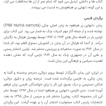
کتاب ها و دانشی تبدیل می شود که تمام عمر از آن ها محافظت می کرد،
و این گونه، تنهایی پر هیاهویش به ابدیت می پیوندد.
برگردان فارسی
رمان «تنهایی پر هیاهو» به زبان اصلی چکی (Příliš hlučná samota)
نوشته شده و از جمله آثار مهم ادبیات چک به شمار می رود. این کتاب برای
اولین بار در فاصله سال های ۱۹۷۴ تا ۱۹۷۶ توسط بهومیل هرابال به نگارش
درآمد. از آنجا که هرابال در آن زمان در کشورش ممنوع القلم بود، اثر ابتدا
در سال ۱۹۷۶ به صورت مخفیانه و زیرزمینی منتشر شد. اولین انتشار رسمی
و علنی آن در جمهوری چک به سال ۱۹۸۹ بازمی گردد که نشان دهنده
اهمیت سیاسی و فرهنگی این رمان است.
در ایران، این رمان تأثیرگذار توسط پرویز دوائی، مترجم برجسته و آشنا به
زبان چکی، به فارسی برگردانده شده است. ترجمه روان و دقیق دوائی،
امکان دسترسی و درک عمیق این اثر را برای خوانندگان فارسی زبان فراهم
آورده است. متن فارسی «تنهایی پر هیاهو» ابتدا در سال ۱۳۸۳ توسط نشر
آبی (در مجموعه کتاب روشن) منتشر شد و سپس از سال ۱۳۹۵ به بعد،
انتشارات پارس کتاب مسئولیت انتشار آن را بر عهده گرفت. این برگردان