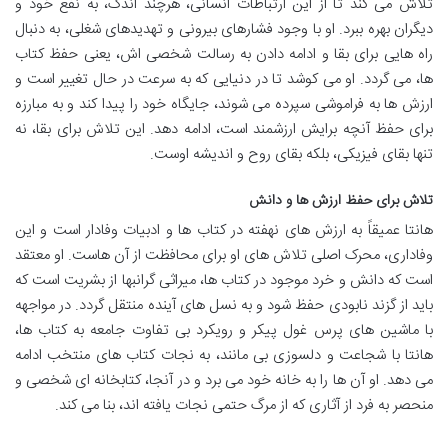
تلاش می کند تا از این ارتباطات انسانی، هرچند اندک، به نفع خود و
دیگران بهره ببرد. او با وجود فشارهای بیرونی و تهدیدهای شغلی، به دنبال
راه هایی برای بقا و ادامه دادن به رسالت شخصی اش، یعنی حفظ کتاب
ها، می گردد. او می کوشد تا در دنیایی که به سرعت در حال تغییر است و
ارزش ها به فراموشی سپرده می شوند، جایگاه خود را پیدا کند و به مبارزه
برای حفظ آنچه برایش ارزشمند است، ادامه دهد. این تلاش برای بقا، نه
تنها بقای فیزیکی، بلکه بقای روح و اندیشه اوست.
تلاش برای حفظ ارزش ها و دانش
هانتا عمیقاً به ارزش های نهفته در کتاب ها و ادبیات وفادار است و این
وفاداری، محرک اصلی تلاش های او برای محافظت از آن هاست. او معتقد
است که دانش و خرد موجود در کتاب ها، میراثی گرانبها از بشریت است که
باید از گزند نابودی حفظ شود و به نسل های آینده منتقل گردد. در مواجهه
با ماشین های پرس غول پیکر و رویکرد بی تفاوت جامعه به کتاب ها،
هانتا با شجاعت و دلسوزی بی مانند، به نجات کتاب های منتخب ادامه
می دهد. او آن ها را به خانه خود می برد و در آنجا، کتابخانه ای شخصی و
منحصر به فرد از آثاری که از مرگ حتمی نجات یافته اند، بنا می کند.