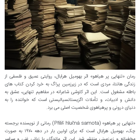
رمان «تنهایی پر هیاهو» اثر بهومیل هرابال، روایتی عمیق و فلسفی از
زندگی هانتا، مردی است که در زیرزمین پراگ به خرد کردن کتاب های
باطله مشغول است. این اثر کاوشی شاعرانه در مفاهیم تنهایی، عشق به
دانش و ادبیات، و تأملات اگزیستانسیالیستی است که خواننده را به
دنیای درونی و پرهیاهوی شخصیت اصلی می برد.
«تنهایی پر هیاهو» (Příliš hlučná samota) رمانی از نویسنده برجسته
چک، بهومیل هرابال است که برای اولین بار در دهه ۱۹۷۰ به صورت
مخفیانه و زیرزمینی منتشر شد. این اثر ماندگار، با زبانی غنی و سراسر