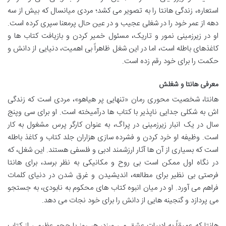
استعاره، زندگی هانتا را به تصویر می کشد؛ مردی میانسال که بیش از سه
دهه از عمر خود را در شغلی عجیب و در عین حال پرمعنا سپری کرده است.
او در زیرزمینی نمور و تاریک، مسئول خمیر کردن و بازیافت کتاب ها و
کاغذهای باطله است، اما در این شغل ظاهراً بی اهمیت، دنیایی از دانش و
حکمت را برای خود رقم زده است.
معرفی هانتا و شغلش
هانتا، شخصیت محوری رمان «تنهایی پر هیاهو»، مردی است که زندگی
اش به شکلی جدایی ناپذیر با کتاب ها درآمیخته است. او برای سی وپنج
سال در یک انبار زیرزمینی در پراگ، به عنوان کارگر پرس مشغول به کار
است. وظیفه او خرد کردن و فشرده سازی هزاران جلد کتاب و کاغذ باطله
است که بسیاری از آن ها آثار ارزشمند ادبی و فلسفی هستند. این شغل، که
در نگاه اول ممکن است بی روح و مکانیکی به نظر برسد، برای هانتا
فرصتی بی نظیر برای مطالعه، اندیشیدن و غرق شدن در دنیای کلمات
فراهم می آورد. او در میان انبوه کتاب های محکوم به نابودی، به جستجو
می پردازد و گنجینه هایی از دانش را برای خود نجات می دهد.
هانتا که عمیقاً به ادبیات عشق می ورزد، هر روز با حجم عظیمی از کتاب