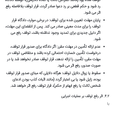
توقف شده بود (مانند اعتراض ثالث یا اعاده دادرسی)، توسط دادگاه
رد شود و حکم قطعی بر رد دعوا صادر گردد، قرار توقف بلافاصله رفع
اثر می شود.
پایان مهلت تعیین شده برای توقف:
در برخی موارد، دادگاه قرار
توقف را برای مدت معینی صادر می کند. پس از انقضای این مهلت،
اگر دلیل جدیدی برای تمدید وجود نداشته باشد، توقف رفع می
شود.
عدم ارائه تأمین در مهلت مقرر:
اگر دادگاه برای صدور قرار توقف،
درخواست تأمین خسارت احتمالی کرده باشد و متقاضی توقف در
مهلت مقرر، تأمین را ارائه ندهد، قرار توقف صادر نخواهد شد یا در
صورت صدور، رفع اثر می شود.
سقوط یا زوال دلایل توقف:
هرگاه دلایلی که مبنای صدور قرار توقف
بوده، زایل شود یا بی اعتبار گردد (مانند اثبات کذب بودن ادعای
شخص ثالث یا رفع ابهام از حکم)، قرار توقف رفع اثر خواهد شد.
۴.۲. اثر رفع توقف بر عملیات اجرایی
با