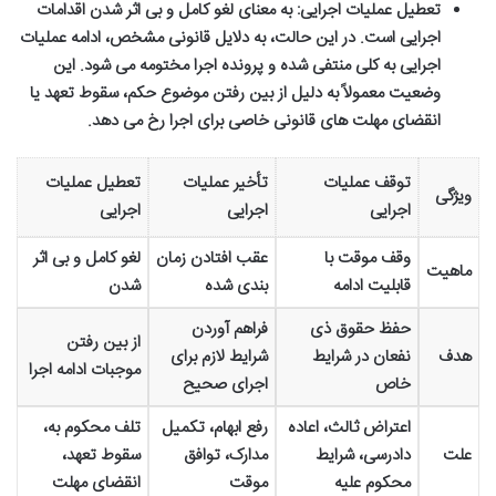
تعطیل عملیات اجرایی:
به معنای لغو کامل و بی اثر شدن اقدامات
اجرایی است. در این حالت، به دلایل قانونی مشخص، ادامه عملیات
اجرایی به کلی منتفی شده و پرونده اجرا مختومه می شود. این
وضعیت معمولاً به دلیل از بین رفتن موضوع حکم، سقوط تعهد یا
انقضای مهلت های قانونی خاصی برای اجرا رخ می دهد.
توقف عملیات
تأخیر عملیات
تعطیل عملیات
ویژگی
اجرایی
اجرایی
اجرایی
وقف موقت با
عقب افتادن زمان
لغو کامل و بی اثر
ماهیت
قابلیت ادامه
بندی شده
شدن
حفظ حقوق ذی
فراهم آوردن
از بین رفتن
هدف
نفعان در شرایط
شرایط لازم برای
موجبات ادامه اجرا
خاص
اجرای صحیح
اعتراض ثالث، اعاده
رفع ابهام، تکمیل
تلف محکوم به،
علت
دادرسی، شرایط
مدارک، توافق
سقوط تعهد،
محکوم علیه
موقت
انقضای مهلت