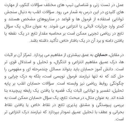
عمل در تست زنی و شناسایی تیپ های مختلف سؤالات کنکور، از مهارت
های کلیدی در این درس به شمار می رود. سؤالات اغلب به دنبال سنجش
توانایی استفاده از فرمول ها و قواعد در سناریوهای مشخص هستند و
کمتر وارد جزئیات اثباتی یا انتزاعی می شوند. به عنوان مثال، یک سؤال
تابع در ریاضی تجربی ممکن است بر محاسبه مقدار تابع در یک نقطه یا
یافتن دامنه و برد آن در یک بافتار خاص تأکید داشته باشد.
در مقابل،
حسابان
به عمق بیشتری از مفاهیم می پردازد. تمرکز آن بر اثبات
ها، درک عمیق مفاهیم انتزاعی و انتگرال، و تحلیل و استدلال قوی تر
است. دانش آموز حسابان باید بتواند مسائل چندمرحله ای و مفهومی را
حل کند که نه تنها نیازمند فرمول نویسی است، بلکه به درک چرایی و
چگونگی روابط ریاضی نیز وابسته است. سؤالات حسابان اغلب بر پایه
تحلیل، تفسیر و توانایی اثبات یک قضیه یا یافتن یک رابطه پیچیده بنا
شده اند. به عنوان مثال، در مبحث تابع، یک سؤال حسابان ممکن است به
بررسی پیوستگی و مشتق پذیری تابع در نقاط خاص یا یافتن نقاط
بحرانی و عطف با تحلیل عمیق نمودار بپردازد که نیازمند درک انتزاعی تر
است.