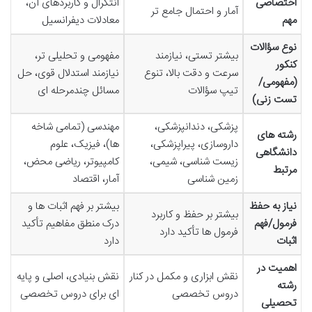
اختصاصی
انتگرال و کاربردهای آن،
آمار و احتمال جامع تر
مهم
معادلات دیفرانسیل
نوع سؤالات
بیشتر تستی، نیازمند
مفهومی و تحلیلی تر،
کنکور
سرعت و دقت بالا، تنوع
نیازمند استدلال قوی، حل
(مفهومی/
تیپ سؤالات
مسائل چندمرحله ای
تست زنی)
پزشکی، دندانپزشکی،
مهندسی (تمامی شاخه
رشته های
داروسازی، پیراپزشکی،
ها)، فیزیک، علوم
دانشگاهی
زیست شناسی، شیمی،
کامپیوتر، ریاضی محض،
مرتبط
زمین شناسی
آمار، اقتصاد
نیاز به حفظ
بیشتر بر فهم اثبات ها و
بیشتر بر حفظ و کاربرد
فرمول/فهم
درک منطق مفاهیم تأکید
فرمول ها تأکید دارد
اثبات
دارد
اهمیت در
نقش ابزاری و مکمل در کنار
نقش بنیادی، اصلی و پایه
رشته
دروس تخصصی
ای برای دروس تخصصی
تحصیلی