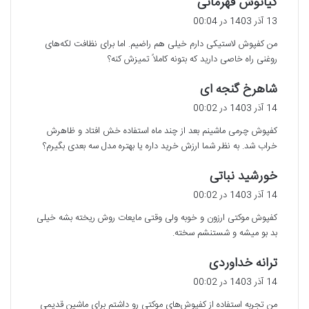
کیانوش قهرمانی
ف
13 آذر 1403 در 00:04
ت
من کفپوش لاستیکی دارم خیلی هم راضیم. اما برای نظافت لکه‌های
:
روغنی راه خاصی دارید که بتونه کاملاً تمیزش کنه؟
گ
شاهرخ گنجه ای
ف
14 آذر 1403 در 00:02
ت
کفپوش چرمی ماشینم بعد از چند ماه استفاده خش افتاد و ظاهرش
:
خراب شد. به نظر شما ارزش خرید داره یا بهتره مدل سه بعدی بگیرم؟
گ
خورشید نباتی
ف
14 آذر 1403 در 00:02
ت
کفپوش موکتی ارزون و خوبه ولی وقتی مایعات روش ریخته بشه خیلی
:
بد بو میشه و شستنشم سخته.
گ
ترانه خداوردی
ف
14 آذر 1403 در 00:02
ت
من تجربه استفاده از کفپوش‌های موکتی رو داشتم برای ماشین قدیمی
: