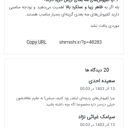
۳
.
آیا کفپوش‌های سه بعدی ارزش خرید دارند؟
بله اگر به
ظاهر زیبا و عملکرد بالا
اهمیت می‌دهید و بودجه مناسبی
دارید کفپوش‌های سه بعدی گزینه‌ای بسیار مناسب هستند.
موردی یافت نشد
Copy URL
‫20 دیدگاه ها
گ
سعیده احدی
ف
13 آذر 1403 در 00:03
ت
چرا کفپوش‌های پارچه‌ای اینقدر زود کثیف میشن؟ به نظرم نظافتشون
:
خیلی دردسر داره مخصوصا اگه بچه داشته باشید.
گ
سیامک غیاثی نژاد
ف
13 آذر 1403 در 00:03