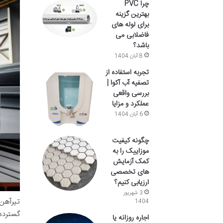
چرا PVC
بهترین گزینه
برای لوله های
فاضلابی می
باشد؟
8 آبان 1404
تجربه استفاده از
تصفیه آب آکوا |
بررسی واقعی
عملکرد و مزایا
6 آبان 1404
چگونه کیفیت
موزاییک را به
کمک آزمایش
های تخصصی
ارزیابی کنیم؟
3 شهریور
تیرآهن،
1404
اجاره روزانه یا