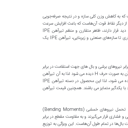
اربری‌اش است که به کاهش وزن کلی سازه و در نتیجه صرفه‌جویی
 از دیگر نقاط قوت آن‌هاست که باعث افزایش سرعت
پیشرفت پروژه می‌شود. علاوه بر این، در سازه‌هایی که المان‌های سازه‌ای در معرض دید قرار دارند، ظاهر متقارن و منظم تیرآهن IPE
می‌تواند به زیبایی بصری سازه کمک کند. به طور کلی، از ساختمان‌های مسکونی و تجاری تا سازه‌های صنعتی و زیربنایی، تیرآهن IPE یک
بر نیروهای برشی و بال های جهت استقامت در برابر
گشتاور خمشی در نظر گرفته می شود. اگر جان به صورت افقی قرار بگیرید شکل ظاهر آن به صورت حرف H دیده می شود لذا به آن تیرآهن
بال پهن نیز گفته می شود. در صورتی که جان عمودی قرار گرفته باشد به شکل I دیده می شود، لذا این محصول در دسته تیرآهن IPE
 با یکدگیر متمایز می باشند. همچنین قیمت تیرآهن
بال‌های تیرآهن که بخش‌های افقی و موازی در بالا و پایین جان هستند، مسئول تحمل نیروهای خمشی (Bending Moments)
و فشاری قرار می‌گیرند و به مقاومت مقطع در برابر
 ثابت و یکنواخت بال‌ها در تمام طول آن‌هاست. این ویژگی به توزیع