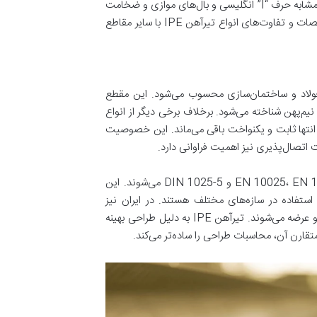
است. این مقطع فولادی که طبق استانداردهای اروپایی تولید می‌شود، با شکل ظاهری مشابه حرف “I” انگلیسی و بال‌های موازی و ضخامت
ثابت، یک انتخاب مطمئن برای مهندسان و سازندگان به شمار می‌رود. فهم دقیق مشخصات و تفاوت‌های انواع تیرآهن IPE با سایر مقاطع
I ” است، نامی آشنا در دنیای فولاد و ساختمان‌سازی محسوب می‌شود. این مقطع
یک تیرآهن نیم‌پهن شناخته می‌شود. برخلاف برخی دیگر از انواع
 تیرآهن IPE ضخامت بال‌ها از ابتدا تا انتها ثابت و یکنواخت باقی می‌ماند. این خصوصیت
ت اتصال‌پذیری نیز اهمیت فراوانی دارد.
استانداردهای تولید تیرآهن IPE عمدتاً اروپایی هستند و شامل مواردی نظیر EN 10025، EN 10034 و DIN 1025-5 می‌شوند. این
 استفاده در سازه‌های مختلف هستند. در ایران نیز
بسیاری از تولیدکنندگان داخلی و محصولات وارداتی، مطابق با این استانداردها تولید و عرضه می‌شوند. تیرآهن IPE به دلیل طراحی بهینه
قارن آن، محاسبات طراحی را ساده‌تر می‌کند.