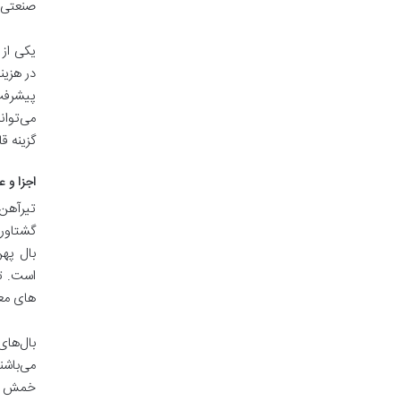
صنعتی م
در هزین
گزینه قا
اجزا و عملکرد ت
تیرآهن 
است. تی
های مع
می‌باشن