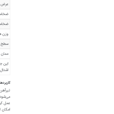
عرض بال (B)
ضخامت جان
ضخامت بال 
وزن هر متر
سطح مقطع (A)
ممان اینرسی
اشتال
کاربردهای تیرآهن
می‌شود.
امکان ا