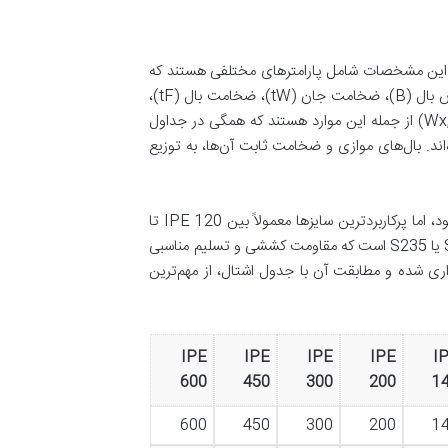
یمانکار ضروری است. این مشخصات شامل پارامترهای مختلفی هستند که
هر یک نقش مهمی در طراحی و انتخاب صحیح مقطع ایفا می‌کنند. ارتفاع (H)، عرض بال (B)، ضخامت جان (tW)، ضخامت بال (tF)،
وزن هر متر طول (G)، سطح مقطع (A)، ممان اینرسی (Ix, Iy) و مدول مقطع (Wx, Wy) از جمله این موارد هستند که همگی در جداول
Stahlbau Profil T) به تفصیل آورده شده‌اند. بال‌های موازی و ضخامت ثابت آن‌ها، به توزیع
در بازار ایران، تیرآهن IPE در سایزهای مختلفی از IPE 80 تا IPE 600 عرضه می‌شود، اما پرکاربردترین سایزها معمولاً بین IPE 120 تا
IPE 300 قرار دارند. فولاد مورد استفاده در ساخت تیرآهن IPE غالباً از گریدهای St37 یا S235 است که مقاومت کششی و تسلیم مناسبی
داری شده و مطابقت آن با جدول اشتال، از مهم‌ترین
IPE
IPE
IPE
IPE
I
600
450
300
200
1
600
450
300
200
1