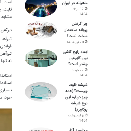
ماهیانه در تهران
12 مرداد
1404
مشابه، 
چرا گرفتن
پروانه ساختمان
تیرآهن IPE چیست؟ (I Profile European
سخت است؟
20 تیر 1404
ابعاد رایج کاشی
بین کابینتی
نه تنها
چقدر است؟
22 خرداد
1404
استاندا
شیشه فلوت
چیست؟ (همه
چیز درباره این
خود، مق
نوع شیشه
پرکاربرد)
8 اردیبهشت
1404
محاسبه قطر