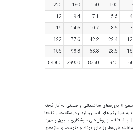
220
180
150
100
12
9.4
7.1
5.6
4
19
14.6
10.7
8.5
7
122
77.6
42.2
22.4
12
155
98.8
53.8
28.5
16
84300
29900
8360
1940
6
وسیعی از پروژه‌های ساختمانی و صنعتی به کار گرفته
به عنوان تیرهای اصلی و فرعی در سقف‌ها و کف‌ها
عمل کرده و بارهای وارده را به ستون‌ها منتقل می‌کند. قابلیت اتصال‌پذیری بالای IPE با استفاده از روش‌های جوشکاری یا پیچ و مهره،
 ساخت خرپاها، پل‌های کوتاه و متوسط، و سازه‌های