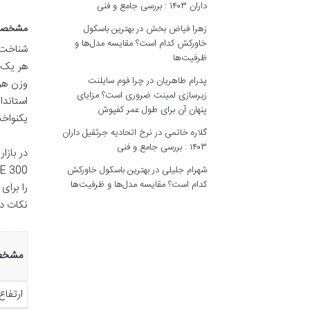
داران ۱۴۰۳ : بررسی جامع و فنی
مشخصات ف
زهرا فیاض بخش
در
بهترین باسکول
خاورکش کدام است؟ مقایسه مدل‌ها و
ظرفیت‌ها
پدرام طاهریان
در
چرا فوم سایلنت
زیرسازی لمینت ضروری است؟ مزایای
پنهان آن برای طول عمر کفپوش
یکنواخت
گلاره خاتمی
در
نرخ اتحادیه جرثقیل داران
۱۴۰۳ : بررسی جامع و فنی
شهرام جلیلی
در
بهترین باسکول خاورکش
کدام است؟ مقایسه مدل‌ها و ظرفیت‌ها
را برای
نکات د
مشخص
ارتفاع (H) میلی