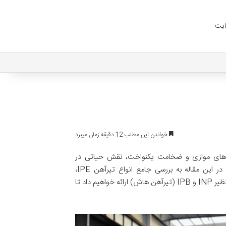
یت
خواندن این مطلب 12 دقیقه زمان میبرد
 با بال‌های موازی و ضخامت یکنواخت، نقش حیاتی در
استحکام سازه‌ها ایفا می‌کند و شناخت دقیق آن برای انتخاب بهینه ضروری است. در این مقاله به بررسی جامع انواع تیرآهن IPE،
مشخصات فنی و کاربردهای آن می‌پردازیم و مقایسه‌ای دقیق با سایر تیرآهن‌های رایج نظیر INP و IPB (تیرآهن هاش) ارائه خواهیم داد تا