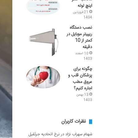
اینچ لوله
21 فروردین
1404
نصب دستگاه
ریپیتر موبایل در
کمتر از 10
دقیقه
10 اسفند
1403
چگونه برای
پزشکان قلب و
عروق مطب
اجاره کنیم؟
13 بهمن
1403
نظرات کاربران
شهنام سهراب نژاد
در
نرخ اتحادیه جرثقیل