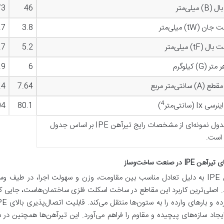
 میلی‌متر
46
73
 (tW) میلی‌متر
3.8
.7
(tF) میلی‌متر
5.2
.7
 (G) کیلوگرم
6
.9
 سانتی‌متر مربع
7.64
.4
4
 Ix (سانتی‌متر
)
80.1
04
این جدول نمونه‌ای از مشخصات رایج تیرآهن IPE بر اساس جدول
 است.
 IPE در صنعت ساخت‌وساز
تیرآهن IPE به دلیل تعادل مناسب بین مقاومت، وزن و سهولت اجرا، در طیف 
 اصلی‌ترین کاربرد این مقاطع در ساخت اسکلت فلزی ساختمان‌هاست، جایی که 
یجاد سازه‌های پیچیده و مقاوم را فراهم می‌آورد. این تیرآهن‌ها همچنین در